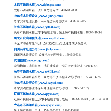
太原不锈钢水箱(www.tfybxgsx.com)
太原不锈钢水箱，沈阳泉之源电话：400-186-8688
哈尔滨水处理设备(www.hljhcwy.com)
哈尔滨水处理设备，采用先进水处理技术，400-060-4458
长春不锈钢水箱(www.qzy0431.com)
长春不锈钢水箱|辽宁不锈钢水箱，泉之源不锈钢水箱：18504410699
黑龙江玻璃钢化粪池(www.wsythsb.com)
哈尔滨顺鑫环保(电话:15945995341)黑龙江玻璃钢化粪池
四川污水处理公司(www.jlsclgs.com)
四川污水处理公司,成都污水处理设备，15945995341
沈阳槽钢(www.syqggt.com)
沈阳槽钢，沈阳角钢，沈阳镀锌管，沈阳全钢供应链13358860577
长春不锈钢水箱(www.qzy0431.com)
长春不锈钢水箱公司，泉之源不锈钢有限公司(手机：18504410699)
哈尔滨水处理公司(www.hcwyscl.com)
哈尔滨鸿程伟业环保水处理有限公司(手机：13945051782)
辽源不锈钢水箱(www.lyqzysx.com)
辽源不锈钢水箱|辽源市不锈钢水箱，电话： 18504410699，4001-868-688
大连市不锈钢水箱(www.syxysd.com)
泉之源不锈钢，电话：15140052012，15802400899