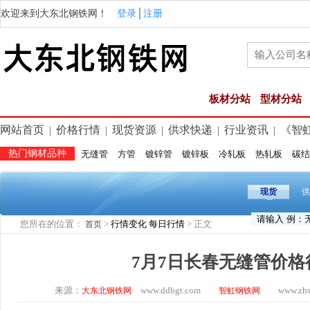
欢迎来到大东北钢铁网！
登录
│
注册
板材分站
型材分站
网站首页
价格行情
现货资源
供求快递
行业资讯
《智
|
|
|
|
|
热门钢材品种
无缝管
方管
镀锌管
镀锌板
冷轧板
热轧板
碳结
现货
供
您所在的位置：
>
行情变化
每日行情
> 正文
首页
7月7日长春无缝管价格
来源：
www.ddbgt.com
www.zhsq.
大东北钢铁网
智虹钢铁网