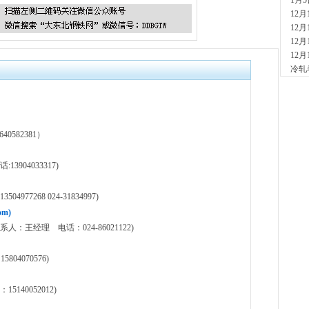
1月
现货供
12
5分钟
12
安
12
现货供
12
19分
冷轧
山
现货
41分
河
现货供
582381）
5小时
天
904033317)
现货供
裂..
5小时
77268 024-31834997)
舞
m)
现货供
王经理 电话：024-86021122)
21小
河
804070576)
现货供
23小
舞
40052012)
现货供