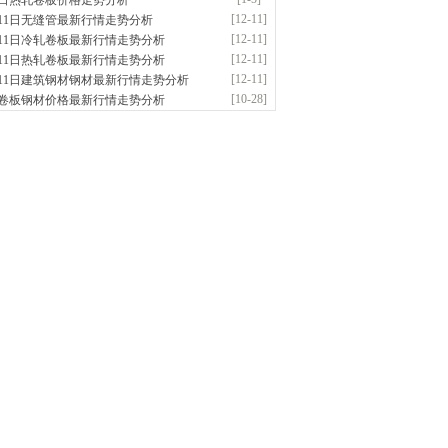
5日热轧卷板价格走势分析
应：无缝管|合金管|圆钢|精密光亮管|马氏体..
[12-11]
月11日无缝管最新行情走势分析
前
已更新资源
419
条
联系方式
[12-11]
月11日冷轧卷板最新行情走势分析
阳市润兴商贸有限公司
[12-11]
月11日热轧卷板最新行情走势分析
应：低合金板|高强度板|Z向板|
[12-11]
月11日建筑钢材钢材最新行情走势分析
钟前
已更新资源
254
条
联系方式
[10-28]
卷板钢材价格最新行情走势分析
东鑫启程钢管有限公司
供应：
钟前
已更新资源
958
条
联系方式
南敬冶重工有限公司
应：锅炉容器板Q245R Q345R|国标国..
前
已更新资源
302
条
联系方式
津亿宇金属材料有限公司（曼内斯曼）
应：天津钢管|国产合金管|高压锅炉管|石油
前
已更新资源
1187
条
联系方式
钢市恒沃钢铁贸易有限公司
应：耐磨板| 优碳板|低合金板|风电钢板|海..
时前
已更新资源
483
条
联系方式
南省智帅实业有限公司
应：特厚钢板|耐磨钢|容器板|
时前
已更新资源
1042
条
联系方式
钢市盛隆物资有限公司
应：中低温锅炉容器板|中厚板|耐磨板|高强