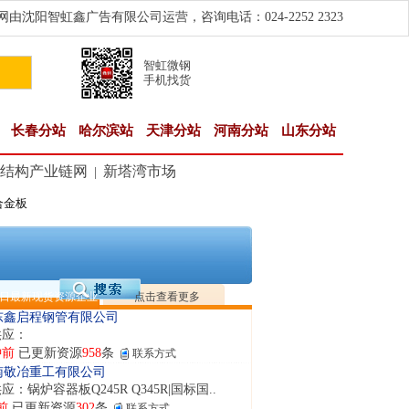
由沈阳智虹鑫广告有限公司运营，咨询电话：024-2252 2323
智虹微钢
手机找货
长春分站
哈尔滨站
天津分站
河南分站
山东分站
结构产业链网
新塔湾市场
|
合金板
隆晟钢管制造有限公司
应：无缝管|合金管|圆钢|精密光亮管|马氏体..
前
已更新资源
419
条
联系方式
阳市润兴商贸有限公司
应：低合金板|高强度板|Z向板|
日最新现货资源企业
点击查看更多
钟前
已更新资源
254
条
联系方式
东鑫启程钢管有限公司
供应：
钟前
已更新资源
958
条
联系方式
南敬冶重工有限公司
应：锅炉容器板Q245R Q345R|国标国..
前
已更新资源
302
条
联系方式