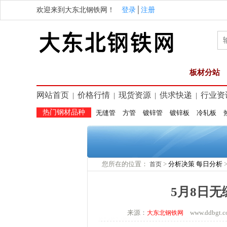
欢迎来到大东北钢铁网！
登录
│
注册
板材分站
网站首页
价格行情
现货资源
供求快递
行业资
|
|
|
|
热门钢材品种
无缝管
方管
镀锌管
镀锌板
冷轧板
您所在的位置：
>
分析决策
每日分析
首页
5月8日
来源：
www.ddbg
大东北钢铁网