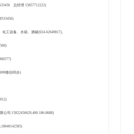
板..
56 总经理 15857712222)
1天前
天
33456)
现货
管、耐
1天前
备、水箱、酒罐(024-62649817)。
天
现货供
66)
1天前
0577)
699微信同步)
12)
22456629,400-186-8688)
640142585)