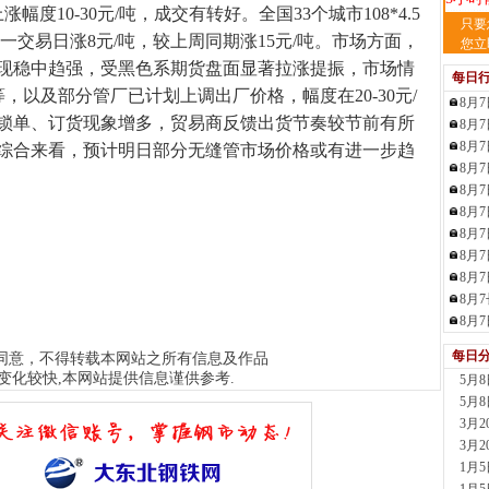
度10-30元/吨，成交有转好。全国33个城市108*4.5
天
只要
前一交易日涨8元/吨，较上周同期涨15元/吨。市场方面，
现货供
您立
裂..
现稳中趋强，受黑色系期货盘面显著拉涨提振，市场情
每日
5小时
等，以及部分管厂已计划上调出厂价格，幅度在20-30元/
8月
舞
锁单、订货现象增多，贸易商反馈出货节奏较节前有所
8月
现货供
8月
21小
综合来看，预计明日部分无缝管市场价格或有进一步趋
8月
河
8月
现货供
8月
23小
8月
舞
8月
现货供
板..
8月
1天前
8月
天
8月
现货
每日
同意，不得转载本网站之所有信息及作品
管、耐
变化较快,本网站提供信息谨供参考.
5月
1天前
5月
天
3月
现货供
3月
1天前
1月
玖