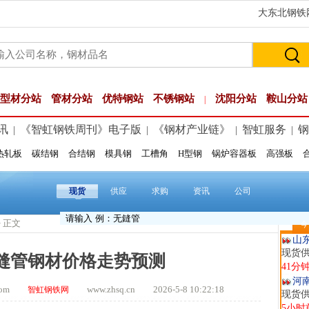
大东北钢铁网
型材分站
管材分站
优特钢站
不锈钢站
沈阳分站
鞍山分站
|
讯
《智虹钢铁周刊》电子版
《钢材产业链》
智虹服务
钢
|
|
|
|
热轧板
碳结钢
合结钢
模具钢
工槽角
H型钢
锅炉容器板
高强板
玖
现货供
5分钟
现货
供应
求购
资讯
公司
安
现货供
> 正文
今
19分
山
现货
无缝管钢材价格走势预测
41分
河
t.com
www.zhsq.cn 2026-5-8 10:22:18
智虹钢铁网
现货供
5小时