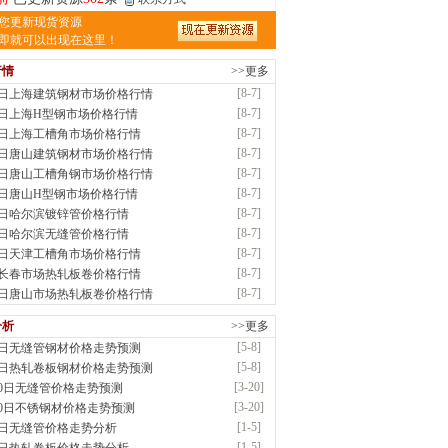
津亿宇金属材料有限公司（曼内斯曼）
您更新现货资源
应：天津钢管|国产合金管|高压锅炉管|石油
即就可以出现在这里！
行情
>>更多
前
已更新资源
1187
条
联系方式
[8-7]
7日上海建筑钢材市场价格行情
钢市恒沃钢铁贸易有限公司
[8-7]
7日上海H型钢市场价格行情
应：耐磨板| 优碳板|低合金板|风电钢板|海..
[8-7]
7日上海工槽角市场价格行情
时前
已更新资源
483
条
联系方式
[8-7]
7日唐山建筑钢材市场价格行情
南省智帅实业有限公司
[8-7]
7日唐山工槽角钢市场价格行情
应：特厚钢板|耐磨钢|容器板|
[8-7]
7日唐山H型钢市场价格行情
时前
已更新资源
1042
条
联系方式
[8-7]
7日哈尔滨镀锌管价格行情
钢市盛隆物资有限公司
[8-7]
7日哈尔滨无缝管价格行情
应：中低温锅炉容器板|中厚板|耐磨板|高强
[8-7]
7日天津工槽角市场价格行情
已更新资源
21
条
联系方式
[8-7]
7长春市场热轧板卷价格行情
津宝仓腾飞钢管销售有限公司
[8-7]
7日唐山市场热轧板卷价格行情
供应：输送流体管、高压锅炉管、化肥专用
分析
>>更多
低..
[5-8]
8日无缝管钢材价格走势预测
已更新资源
875
条
联系方式
[5-8]
8日热轧卷板钢材价格走势预测
津市辰建商贸有限公司
[3-20]
20日无缝管价格走势预测
应：不锈方管| 热扩无缝管| 方矩管
[3-20]
20日不锈钢材价格走势预测
已更新资源
1280
条
联系方式
[1-5]
5日无缝管价格走势分析
隆晟钢管制造有限公司
[1-5]