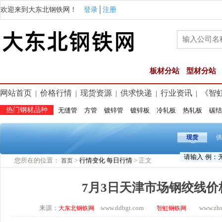
欢迎来到大东北钢铁网！
登录
│
注册
板材分站
型材分站
网站首页
价格行情
现货资源
供求快递
行业资讯
《智
|
|
|
|
|
热门钢材品种
无缝管
方管
镀锌管
镀锌板
冷轧板
热轧板
碳结
现货
供
您所在的位置：
>
行情变化
每日行情
> 正文
首页
7月3日天津市场钢绞线价
来源：
www.ddbgt.com
www.zhsq.
大东北钢铁网
智虹钢铁网