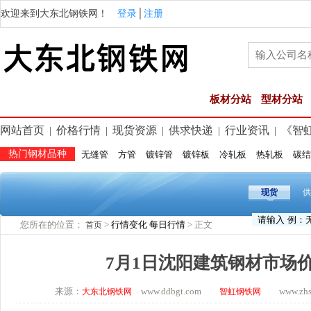
欢迎来到大东北钢铁网！
登录
│
注册
板材分站
型材分站
网站首页
价格行情
现货资源
供求快递
行业资讯
《智
|
|
|
|
|
热门钢材品种
无缝管
方管
镀锌管
镀锌板
冷轧板
热轧板
碳结
现货
供
您所在的位置：
>
行情变化
每日行情
> 正文
首页
7月1日沈阳建筑钢材市场
来源：
www.ddbgt.com
www.zhsq.
大东北钢铁网
智虹钢铁网