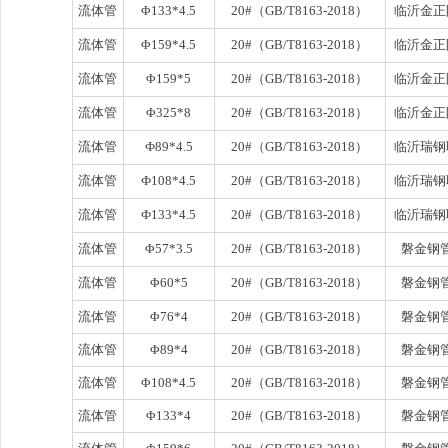
流体管
Φ133*4.5
20#（GB/T8163-2018）
临沂金正
流体管
Φ159*4.5
20#（GB/T8163-2018）
临沂金正
流体管
Φ159*5
20#（GB/T8163-2018）
临沂金正
流体管
Φ325*8
20#（GB/T8163-2018）
临沂金正
流体管
Ф89*4.5
20#（GB/T8163-2018）
临沂瑞钢
流体管
Ф108*4.5
20#（GB/T8163-2018）
临沂瑞钢
流体管
Ф133*4.5
20#（GB/T8163-2018）
临沂瑞钢
流体管
Φ57*3.5
20#（GB/T8163-2018）
磐金钢
流体管
Φ60*5
20#（GB/T8163-2018）
磐金钢
流体管
Φ76*4
20#（GB/T8163-2018）
磐金钢
流体管
Φ89*4
20#（GB/T8163-2018）
磐金钢
流体管
Φ108*4.5
20#（GB/T8163-2018）
磐金钢
流体管
Φ133*4
20#（GB/T8163-2018）
磐金钢