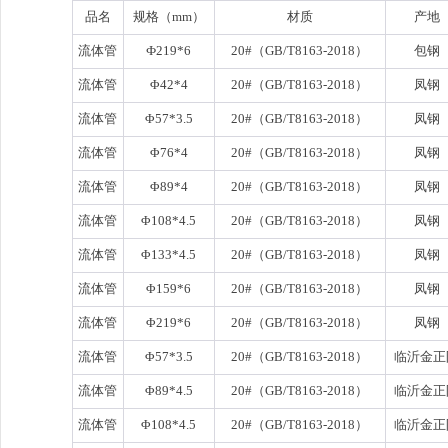
品名
规格（mm）
材质
产地
流体管
Ф219*6
20#（GB/T8163-2018）
包钢
流体管
Φ42*4
20#（GB/T8163-2018）
凤钢
流体管
Φ57*3.5
20#（GB/T8163-2018）
凤钢
流体管
Φ76*4
20#（GB/T8163-2018）
凤钢
流体管
Φ89*4
20#（GB/T8163-2018）
凤钢
流体管
Φ108*4.5
20#（GB/T8163-2018）
凤钢
流体管
Φ133*4.5
20#（GB/T8163-2018）
凤钢
流体管
Φ159*6
20#（GB/T8163-2018）
凤钢
流体管
Φ219*6
20#（GB/T8163-2018）
凤钢
流体管
Φ57*3.5
20#（GB/T8163-2018）
临沂金正
流体管
Φ89*4.5
20#（GB/T8163-2018）
临沂金正
流体管
Φ108*4.5
20#（GB/T8163-2018）
临沂金正