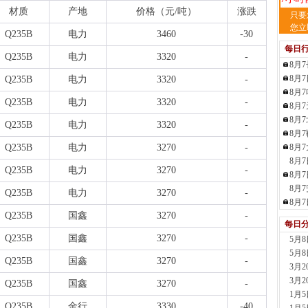
材质
产地
价格（元
/吨）
涨跌
天
只要
现货供
您立
Q235B
电力
3460
-30
裂..
每日
7小时
Q235B
电力
3320
-
8月
舞
8月
Q235B
电力
3320
-
现货供
8月
23小
Q235B
电力
3320
-
8月
河
8月
现货供
Q235B
电力
3320
-
8月
1天前
Q235B
电力
3270
-
8月
舞
8月
现货供
Q235B
电力
3270
-
板..
8月
1天前
8月
Q235B
电力
3270
-
天
8月
现货
Q235B
国鑫
3270
-
每日
管、耐
Q235B
国鑫
3270
-
5月
1天前
5月
天
Q235B
国鑫
3270
-
3月
现货供
3月
1天前
Q235B
国鑫
3270
-
1月
玖
Q235B
金行
3330
-40