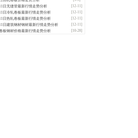
5日热轧卷板价格走势分析
应：无缝管|合金管|圆钢|精密光亮管|马氏体..
[12-11]
月11日无缝管最新行情走势分析
前
已更新资源
419
条
联系方式
[12-11]
月11日冷轧卷板最新行情走势分析
阳市润兴商贸有限公司
[12-11]
月11日热轧卷板最新行情走势分析
应：低合金板|高强度板|Z向板|
[12-11]
月11日建筑钢材钢材最新行情走势分析
前
已更新资源
254
条
联系方式
[10-28]
卷板钢材价格最新行情走势分析
东鑫启程钢管有限公司
供应：
前
已更新资源
958
条
联系方式
南敬冶重工有限公司
应：锅炉容器板Q245R Q345R|国标国..
前
已更新资源
302
条
联系方式
津亿宇金属材料有限公司（曼内斯曼）
应：天津钢管|国产合金管|高压锅炉管|石油
前
已更新资源
1187
条
联系方式
钢市恒沃钢铁贸易有限公司
应：耐磨板| 优碳板|低合金板|风电钢板|海..
时前
已更新资源
483
条
联系方式
南省智帅实业有限公司
应：特厚钢板|耐磨钢|容器板|
已更新资源
1042
条
联系方式
钢市盛隆物资有限公司
应：中低温锅炉容器板|中厚板|耐磨板|高强