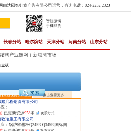
由沈阳智虹鑫广告有限公司运营，咨询电话：024-2252 2323
智虹微钢
手机找货
长春分站
哈尔滨站
天津分站
河南分站
山东分站
结构产业链网
新塔湾市场
|
合金板
隆晟钢管制造有限公司
应：无缝管|合金管|圆钢|精密光亮管|马氏体..
前
已更新资源
419
条
联系方式
阳市润兴商贸有限公司
应：低合金板|高强度板|Z向板|
日最新现货资源企业
点击查看更多
前
已更新资源
254
条
联系方式
东鑫启程钢管有限公司
供应：
前
已更新资源
958
条
联系方式
南敬冶重工有限公司
应：锅炉容器板Q245R Q345R|国标国..
前
已更新资源
302
条
联系方式