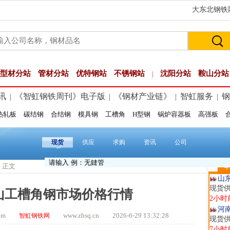
大东北钢铁网
型材分站
管材分站
优特钢站
不锈钢站
沈阳分站
鞍山分站
|
讯
《智虹钢铁周刊》电子版
《钢材产业链》
智虹服务
钢
|
|
|
|
热轧板
碳结钢
合结钢
模具钢
工槽角
H型钢
锅炉容器板
高强板
玖
现货供
1小时
现货
供应
求购
资讯
公司
安
现货供
> 正文
今
2小时
山
现货
唐山工槽角钢市场价格行情
2小时
河
.com
www.zhsq.cn 2026-6-29 13:32:28
智虹钢铁网
现货供
7小时