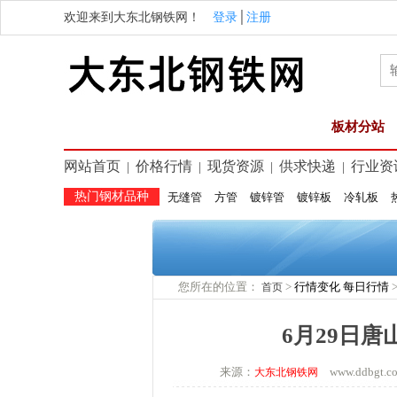
欢迎来到大东北钢铁网！
登录
│
注册
板材分站
网站首页
价格行情
现货资源
供求快递
行业资
|
|
|
|
热门钢材品种
无缝管
方管
镀锌管
镀锌板
冷轧板
您所在的位置：
>
行情变化
每日行情
首页
6月29日
来源：
www.ddbgt
大东北钢铁网