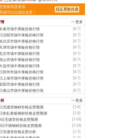
津亿宇金属材料有限公司（曼内斯曼）
您更新现货资源
应：天津钢管|国产合金管|高压锅炉管|石油
即就可以出现在这里！
行情
>>更多
前
已更新资源
1187
条
联系方式
[8-7]
7长春市场中厚板价格行情
钢市恒沃钢铁贸易有限公司
[8-7]
7日沈阳市场中厚板价格行情
应：耐磨板| 优碳板|低合金板|风电钢板|海..
[8-7]
7哈尔滨市场中厚板价格行情
时前
已更新资源
483
条
联系方式
[8-7]
7天津市场中厚板价格行情
南省智帅实业有限公司
[8-7]
7北京市场中厚板价格行情
应：特厚钢板|耐磨钢|容器板|
[8-7]
7鞍山市场中厚板价格行情
已更新资源
1042
条
联系方式
[8-7]
7大连市场中厚板价格行情
钢市盛隆物资有限公司
[8-7]
7日郑州市场中厚板价格行情
应：中低温锅炉容器板|中厚板|耐磨板|高强
[8-7]
7日上海市场中厚板价格行情
已更新资源
21
条
联系方式
[8-7]
7安阳市场中厚板价格行情
津宝仓腾飞钢管销售有限公司
[8-7]
7日唐山市场中厚板价格行情
供应：输送流体管、高压锅炉管、化肥专用
分析
>>更多
低..
[5-8]
8日无缝管钢材价格走势预测
已更新资源
875
条
联系方式
[5-8]
8日热轧卷板钢材价格走势预测
津市辰建商贸有限公司
[3-20]
20日无缝管价格走势预测
应：不锈方管| 热扩无缝管| 方矩管
[3-20]
20日不锈钢材价格走势预测
已更新资源
1280
条
联系方式
[1-5]
5日无缝管价格走势分析
隆晟钢管制造有限公司
[1-5]