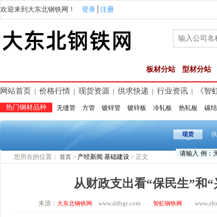
欢迎来到大东北钢铁网！
登录
│
注册
板材分站
型材分站
网站首页
价格行情
现货资源
供求快递
行业资讯
《智
|
|
|
|
|
热门钢材品种
无缝管
方管
镀锌管
镀锌板
冷轧板
热轧板
碳结
现货
供
您所在的位置：
>
产经新闻
基础建设
> 正文
首页
从财政支出看“保民生”和“
来源：
www.ddbgt.com
www.zhsq.
大东北钢铁网
智虹钢铁网