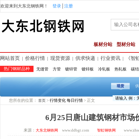
欢迎来到大东北钢铁网！
登录
│
注册
板材分站
型材分站
网站首页
价格行情
现货资源
供求快递
行业资讯
《智
|
|
|
|
|
热门钢材品种
无缝管
方管
镀锌管
镀锌板
冷轧板
热轧板
碳结
现货
供
您所在的位置：
>
行情变化
每日行情
> 正文
首页
6月25日唐山建筑钢材市场
来源：
www.ddbgt.com
www.zhsq.
大东北钢铁网
智虹钢铁网