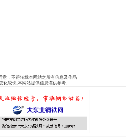
.com
沈阳不锈钢水箱
www.hebjgqg.com
哈尔滨污水处理工程
qzysx.com
抚顺不锈钢水箱
www.qzysx022.com
辽阳不锈钢水箱
zy0431.com
长春不锈钢水箱
www.lyqzysx.com
辽源不锈钢水箱
cwyscl.com
哈尔滨水处理公司
www.ccwscl.com
长春污水处理设
www.hljbxgg.com
黑龙江不锈钢水箱
www.jlhfcc.com
吉林玻璃钢
w.wsythsb.com
黑龙江玻璃钢化粪池
www.tfybxgsx.com
太原不
同意，不得转载本网站之所有信息及作品
变化较快,本网站提供信息谨供参考.