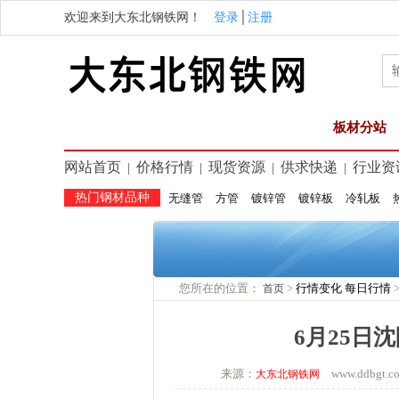
欢迎来到大东北钢铁网！
登录
│
注册
板材分站
网站首页
价格行情
现货资源
供求快递
行业资
|
|
|
|
热门钢材品种
无缝管
方管
镀锌管
镀锌板
冷轧板
您所在的位置：
>
行情变化
每日行情
首页
6月25日
来源：
www.ddbgt
大东北钢铁网