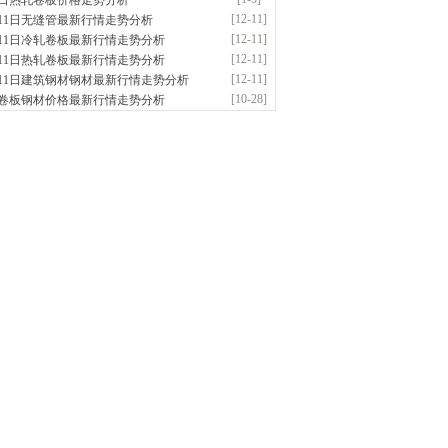
5日热轧卷板价格走势分析
应：无缝管|合金管|圆钢|精密光亮管|马氏体..
[12-11]
月11日无缝管最新行情走势分析
前
已更新资源
419
条
联系方式
[12-11]
月11日冷轧卷板最新行情走势分析
阳市润兴商贸有限公司
[12-11]
月11日热轧卷板最新行情走势分析
应：低合金板|高强度板|Z向板|
[12-11]
月11日建筑钢材钢材最新行情走势分析
前
已更新资源
254
条
联系方式
[10-28]
卷板钢材价格最新行情走势分析
东鑫启程钢管有限公司
供应：
前
已更新资源
958
条
联系方式
南敬冶重工有限公司
应：锅炉容器板Q245R Q345R|国标国..
前
已更新资源
302
条
联系方式
津亿宇金属材料有限公司（曼内斯曼）
应：天津钢管|国产合金管|高压锅炉管|石油
前
已更新资源
1187
条
联系方式
钢市恒沃钢铁贸易有限公司
应：耐磨板| 优碳板|低合金板|风电钢板|海..
时前
已更新资源
483
条
联系方式
南省智帅实业有限公司
应：特厚钢板|耐磨钢|容器板|
已更新资源
1042
条
联系方式
钢市盛隆物资有限公司
应：中低温锅炉容器板|中厚板|耐磨板|高强