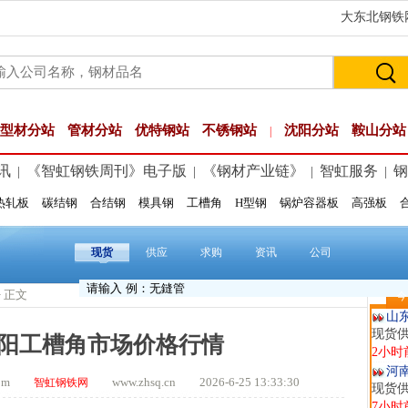
大东北钢铁网
型材分站
管材分站
优特钢站
不锈钢站
沈阳分站
鞍山分站
|
讯
《智虹钢铁周刊》电子版
《钢材产业链》
智虹服务
钢
|
|
|
|
热轧板
碳结钢
合结钢
模具钢
工槽角
H型钢
锅炉容器板
高强板
玖
现货供
1小时
现货
供应
求购
资讯
公司
安
现货供
> 正文
今
2小时
山
现货
沈阳工槽角市场价格行情
2小时
河
.com
www.zhsq.cn 2026-6-25 13:33:30
智虹钢铁网
现货供
7小时