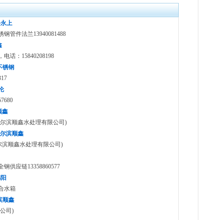
兴永上
件法兰13940081488
鑫
15840208198
密不锈钢
17
伦
680
顺鑫
尔滨顺鑫水处理有限公司)
)哈尔滨顺鑫
(哈尔滨顺鑫水处理有限公司)
应链13358860577
锦阳
合水箱
尔滨顺鑫
公司)