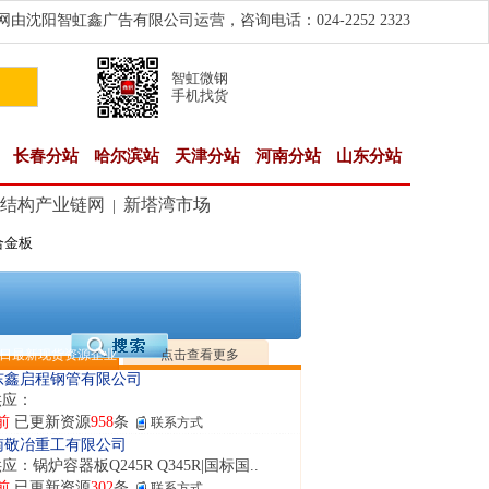
由沈阳智虹鑫广告有限公司运营，咨询电话：024-2252 2323
智虹微钢
手机找货
长春分站
哈尔滨站
天津分站
河南分站
山东分站
结构产业链网
新塔湾市场
|
合金板
隆晟钢管制造有限公司
应：无缝管|合金管|圆钢|精密光亮管|马氏体..
前
已更新资源
419
条
联系方式
阳市润兴商贸有限公司
应：低合金板|高强度板|Z向板|
日最新现货资源企业
点击查看更多
前
已更新资源
254
条
联系方式
东鑫启程钢管有限公司
供应：
前
已更新资源
958
条
联系方式
南敬冶重工有限公司
应：锅炉容器板Q245R Q345R|国标国..
前
已更新资源
302
条
联系方式