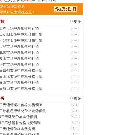
津亿宇金属材料有限公司（曼内斯曼）
您更新现货资源
应：天津钢管|国产合金管|高压锅炉管|石油
即就可以出现在这里！
行情
>>更多
前
已更新资源
1187
条
联系方式
[8-7]
7长春市场中厚板价格行情
钢市恒沃钢铁贸易有限公司
[8-7]
7日沈阳市场中厚板价格行情
应：耐磨板| 优碳板|低合金板|风电钢板|海..
[8-7]
7哈尔滨市场中厚板价格行情
时前
已更新资源
483
条
联系方式
[8-7]
7天津市场中厚板价格行情
南省智帅实业有限公司
[8-7]
7北京市场中厚板价格行情
应：特厚钢板|耐磨钢|容器板|
[8-7]
7鞍山市场中厚板价格行情
已更新资源
1042
条
联系方式
[8-7]
7大连市场中厚板价格行情
钢市盛隆物资有限公司
[8-7]
7日郑州市场中厚板价格行情
应：中低温锅炉容器板|中厚板|耐磨板|高强
[8-7]
7日上海市场中厚板价格行情
已更新资源
21
条
联系方式
[8-7]
7安阳市场中厚板价格行情
津宝仓腾飞钢管销售有限公司
[8-7]
7日唐山市场中厚板价格行情
供应：输送流体管、高压锅炉管、化肥专用
分析
>>更多
低..
[5-8]
8日无缝管钢材价格走势预测
已更新资源
875
条
联系方式
[5-8]
8日热轧卷板钢材价格走势预测
津市辰建商贸有限公司
[3-20]
20日无缝管价格走势预测
应：不锈方管| 热扩无缝管| 方矩管
[3-20]
20日不锈钢材价格走势预测
已更新资源
1280
条
联系方式
[1-5]
5日无缝管价格走势分析
隆晟钢管制造有限公司
[1-5]