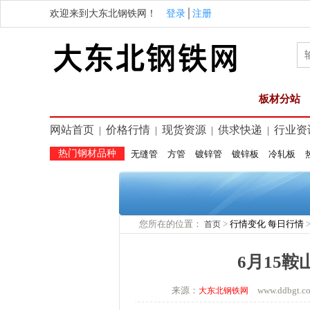
欢迎来到大东北钢铁网！
登录
│
注册
板材分站
网站首页
价格行情
现货资源
供求快递
行业资
|
|
|
|
热门钢材品种
无缝管
方管
镀锌管
镀锌板
冷轧板
您所在的位置：
>
行情变化
每日行情
首页
6月15
来源：
www.ddbgt
大东北钢铁网