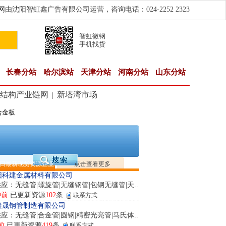
由沈阳智虹鑫广告有限公司运营，咨询电话：024-2252 2323
智虹微钢
手机找货
长春分站
哈尔滨站
天津分站
河南分站
山东分站
结构产业链网
新塔湾市场
|
合金板
钢市恒沃钢铁贸易有限公司
应：耐磨板| 优碳板|低合金板|风电钢板|海..
前
已更新资源
483
条
联系方式
东鑫启程钢管有限公司
供应：
日最新现货资源企业
点击查看更多
钟前
已更新资源
958
条
联系方式
阳科建金属材料有限公司
应：无缝管|螺旋管|无缝钢管|包钢无缝管|天..
钟前
已更新资源
102
条
联系方式
隆晟钢管制造有限公司
应：无缝管|合金管|圆钢|精密光亮管|马氏体..
前
已更新资源
419
条
联系方式