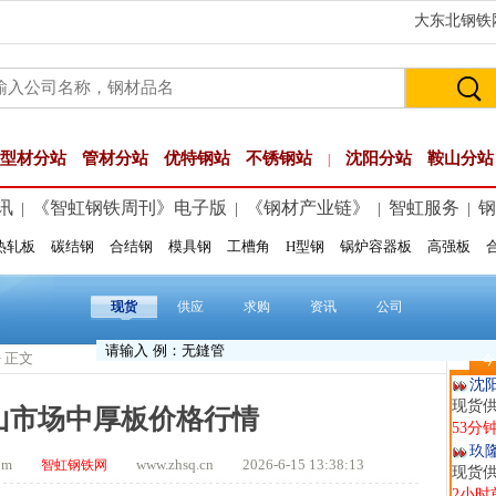
大东北钢铁网
型材分站
管材分站
优特钢站
不锈钢站
沈阳分站
鞍山分站
|
讯
《智虹钢铁周刊》电子版
《钢材产业链》
智虹服务
钢
|
|
|
|
热轧板
碳结钢
合结钢
模具钢
工槽角
H型钢
锅炉容器板
高强板
舞
现货供
9分钟
现货
供应
求购
资讯
公司
山
现货
> 正文
今
26分
沈
现货供
鞍山市场中厚板价格行情
53分
玖
.com
www.zhsq.cn 2026-6-15 13:38:13
智虹钢铁网
现货供
2小时