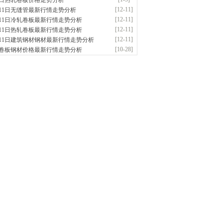
5日热轧卷板价格走势分析
应：耐磨板| 优碳板|低合金板|风电钢板|海..
[12-11]
月11日无缝管最新行情走势分析
前
已更新资源
483
条
联系方式
[12-11]
月11日冷轧卷板最新行情走势分析
东鑫启程钢管有限公司
[12-11]
月11日热轧卷板最新行情走势分析
供应：
[12-11]
月11日建筑钢材钢材最新行情走势分析
钟前
已更新资源
958
条
联系方式
[10-28]
卷板钢材价格最新行情走势分析
阳科建金属材料有限公司
应：无缝管|螺旋管|无缝钢管|包钢无缝管|天..
钟前
已更新资源
102
条
联系方式
隆晟钢管制造有限公司
应：无缝管|合金管|圆钢|精密光亮管|马氏体..
前
已更新资源
419
条
联系方式
东中正钢管制造有限公司
应：无缝管|无缝钢管|油气管|非标型号钢管|
前
已更新资源
1995
条
联系方式
津市辰建商贸有限公司
应：不锈方管| 热扩无缝管| 方矩管
前
已更新资源
1280
条
联系方式
钢市盛隆物资有限公司
应：中低温锅炉容器板|中厚板|耐磨板|高强
前
已更新资源
21
条
联系方式
阳市润兴商贸有限公司
应：低合金板|高强度板|Z向板|