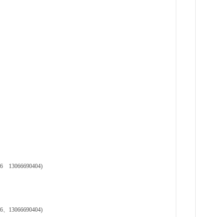
6小时
天
现货供
裂..
7小时
山
现货
管，材
8小时
3066690404)
3066690404)