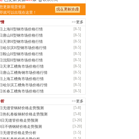
东中正钢管制造有限公司
您更新现货资源
应：无缝管|无缝钢管|油气管|非标型号钢管|
即就可以出现在这里！
前
已更新资源
1995
条
联系方式
行情
>>更多
津市辰建商贸有限公司
[8-5]
5日上海H型钢市场价格行情
应：不锈方管| 热扩无缝管| 方矩管
[8-5]
5日唐山H型钢市场价格行情
前
已更新资源
1280
条
联系方式
[8-5]
5日天津H型钢市场价格行情
钢市盛隆物资有限公司
[8-5]
5日哈尔滨H型钢市场价格行情
应：中低温锅炉容器板|中厚板|耐磨板|高强
[8-5]
5日鞍山H型钢市场价格行情
[8-5]
5日沈阳H型钢市场价格行情
前
已更新资源
21
条
联系方式
[8-5]
5日天津工槽角市场价格行情
阳市润兴商贸有限公司
[8-5]
5日唐山工槽角钢市场价格行情
应：低合金板|高强度板|Z向板|
[8-5]
5日上海工槽角市场价格行情
前
已更新资源
254
条
联系方式
[8-5]
5日哈尔滨工槽角市场价格行情
津亿宇金属材料有限公司（曼内斯曼）
[8-5]
5日长春工槽角市场价格行情
应：天津钢管|国产合金管|高压锅炉管|石油
分析
>>更多
前
已更新资源
1187
条
联系方式
[5-8]
8日无缝管钢材价格走势预测
东钛臻环球钢铁有限公司
[5-8]
8日热轧卷板钢材价格走势预测
供应：高压锅炉管，合金钢管，内螺纹无缝
[3-20]
20日无缝管价格走势预测
质..
[3-20]
20日不锈钢材价格走势预测
前
已更新资源
1098
条
联系方式
[1-5]
5日无缝管价格走势分析
钢市恒沃钢铁贸易有限公司
[1-5]