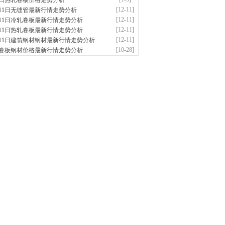
5日热轧卷板价格走势分析
应：耐磨板| 优碳板|低合金板|风电钢板|海..
[12-11]
月11日无缝管最新行情走势分析
前
已更新资源
483
条
联系方式
[12-11]
月11日冷轧卷板最新行情走势分析
东鑫启程钢管有限公司
[12-11]
月11日热轧卷板最新行情走势分析
供应：
[12-11]
月11日建筑钢材钢材最新行情走势分析
钟前
已更新资源
958
条
联系方式
[10-28]
卷板钢材价格最新行情走势分析
阳科建金属材料有限公司
应：无缝管|螺旋管|无缝钢管|包钢无缝管|天..
钟前
已更新资源
102
条
联系方式
隆晟钢管制造有限公司
应：无缝管|合金管|圆钢|精密光亮管|马氏体..
前
已更新资源
419
条
联系方式
东中正钢管制造有限公司
应：无缝管|无缝钢管|油气管|非标型号钢管|
前
已更新资源
1995
条
联系方式
津市辰建商贸有限公司
应：不锈方管| 热扩无缝管| 方矩管
前
已更新资源
1280
条
联系方式
钢市盛隆物资有限公司
应：中低温锅炉容器板|中厚板|耐磨板|高强
前
已更新资源
21
条
联系方式
阳市润兴商贸有限公司
应：低合金板|高强度板|Z向板|