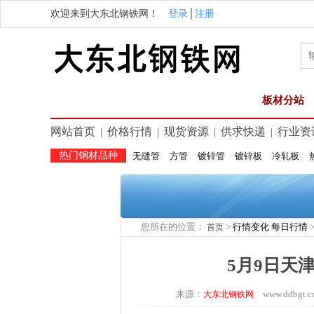
欢迎来到大东北钢铁网！
登录
│
注册
板材分站
网站首页
价格行情
现货资源
供求快递
行业资
|
|
|
|
热门钢材品种
无缝管
方管
镀锌管
镀锌板
冷轧板
您所在的位置：
>
行情变化
每日行情
首页
5月9日天
来源：
www.ddbg
大东北钢铁网