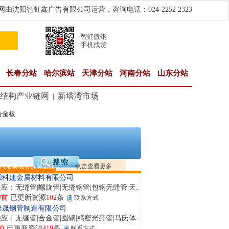
由沈阳智虹鑫广告有限公司运营，咨询电话：024-2252 2323
智虹微钢
手机找货
长春分站
哈尔滨站
天津分站
河南分站
山东分站
结构产业链网
新塔湾市场
|
合金板
钢市恒沃钢铁贸易有限公司
应：耐磨板| 优碳板|低合金板|风电钢板|海..
前
已更新资源
483
条
联系方式
东鑫启程钢管有限公司
供应：
日最新现货资源企业
点击查看更多
钟前
已更新资源
958
条
联系方式
阳科建金属材料有限公司
应：无缝管|螺旋管|无缝钢管|包钢无缝管|天..
钟前
已更新资源
102
条
联系方式
隆晟钢管制造有限公司
应：无缝管|合金管|圆钢|精密光亮管|马氏体..
前
已更新资源
419
条
联系方式