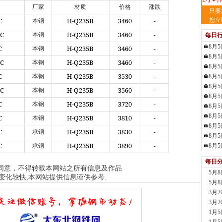
厂家
材质
价格
涨跌
山
只要
现货供
C
H-Q235B
3460
-
您立
本钢
2小时
*C
H-Q235B
3460
-
本钢
每日
天
8月
C
H-Q235B
3460
-
本钢
现货供
8月
3小时
*C
H-Q235B
3460
-
本钢
8月
舞
C
H-Q235B
3530
-
本钢
8月
现货供
8月
板..
*C
H-Q235B
3560
-
本钢
8月
5小时
C
H-Q235B
3720
-
本钢
8月
安
8月
现货供
C
H-Q235B
3810
-
本钢
8月
6小时
C
H-Q235B
3830
-
承钢
8月
天
C
H-Q235B
3890
-
承钢
8月
现货供
裂..
每日
7小时
同意，不得转载本网站之所有信息及作品
5月
山
变化较快,本网站提供信息谨供参考.
5月
现货
3月
管，材
3月
8小时
1月
舞