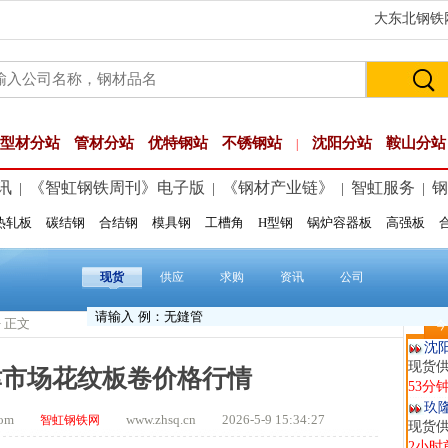
大东北钢铁网
型材分站
管材分站
优特钢站
不锈钢站
沈阳分站
鞍山分站
|
讯
《智虹钢铁周刊》电子版
《钢材产业链》
智虹服务
钢
|
|
|
|
热轧板
碳结钢
合结钢
模具钢
工槽角
H型钢
锅炉容器板
高强板
舞
现货供
9分钟
现货
供应
求购
资讯
公司
山
现货
> 正文
今
26分
沈
现货供
津市场花纹板卷价格行情
53分
玖
t.com
www.zhsq.cn 2026-5-9 15:34:27
智虹钢铁网
现货供
2小时