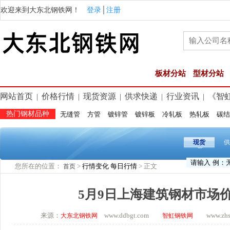
欢迎来到大东北钢铁网！
登录
│
注册
板材分站
型材分站
网站首页
价格行情
现货资源
供求快递
行业资讯
《智
|
|
|
|
|
热门钢材品种
无缝管
方管
镀锌管
镀锌板
冷轧板
热轧板
碳结
现货
供
您所在的位置：
>
行情变化
每日行情
> 正文
首页
5月9日上海建筑钢材市场
来源：
www.ddbgt.com
www.zhsq.
大东北钢铁网
智虹钢铁网