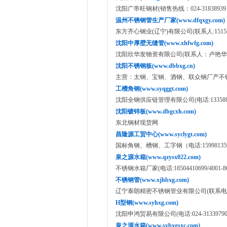
沈阳广帝旺钢材(销售热线：024-31838939 15
温州不锈钢管生产厂家(www.dfqxgy.com)
东方齐心钢业(辽宁)有限公司(联系人:151585
沈阳中厚壁无缝管(www.xhfwfg.com)
沈阳欣华发物资有限公司(联系人：卢艳华138988
沈阳不锈钢板(www.dbbxg.cn)
主营：太钢、宝钢、酒钢、联众钢厂产不锈钢薄、
工槽角钢(www.syqggt.com)
沈阳全钢供应链管理有限公司(电话:1335886
沈阳镀锌板(www.dbgcxh.com)
东北钢材现货网
昌隆源工贸中心(www.syclygt.com)
国标角钢、槽钢、工字钢（电话:159981359
泉之源水箱(www.qzysx022.com)
不锈钢水箱厂家(电话:18504410699/4001
不锈钢管(www.xjhbxg.com)
辽宁泰朗精密不锈钢管业有限公司(联系电话:13
H型钢(www.syhxg.com)
沈阳申鸿贸易有限公司(电话:024-31339790,18
泉之源水箱(www.sybxgsxc.com)