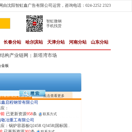
由沈阳智虹鑫广告有限公司运营，咨询电话：024-2252 2323
智虹微钢
手机找货
长春分站
哈尔滨站
天津分站
河南分站
山东分站
结构产业链网
新塔湾市场
|
合金板
隆晟钢管制造有限公司
应：无缝管|合金管|圆钢|精密光亮管|马氏体..
前
已更新资源
419
条
联系方式
阳市润兴商贸有限公司
应：低合金板|高强度板|Z向板|
日最新现货资源企业
点击查看更多
钟前
已更新资源
254
条
联系方式
东鑫启程钢管有限公司
供应：
钟前
已更新资源
958
条
联系方式
南敬冶重工有限公司
应：锅炉容器板Q245R Q345R|国标国..
前
已更新资源
302
条
联系方式