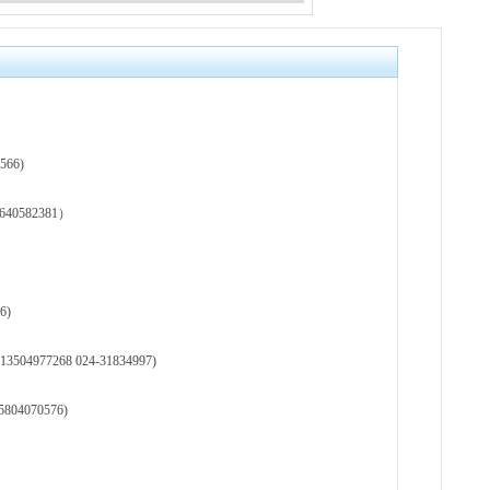
66)
582381）
6)
77268 024-31834997)
04070576)