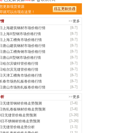
津亿宇金属材料有限公司（曼内斯曼）
您更新现货资源
应：天津钢管|国产合金管|高压锅炉管|石油
即就可以出现在这里！
行情
>>更多
前
已更新资源
1187
条
联系方式
[8-7]
7日上海建筑钢材市场价格行情
钢市恒沃钢铁贸易有限公司
[8-7]
7日上海H型钢市场价格行情
应：耐磨板| 优碳板|低合金板|风电钢板|海..
[8-7]
7日上海工槽角市场价格行情
时前
已更新资源
483
条
联系方式
[8-7]
7日唐山建筑钢材市场价格行情
南省智帅实业有限公司
[8-7]
7日唐山工槽角钢市场价格行情
应：特厚钢板|耐磨钢|容器板|
[8-7]
7日唐山H型钢市场价格行情
时前
已更新资源
1042
条
联系方式
[8-7]
7日哈尔滨镀锌管价格行情
钢市盛隆物资有限公司
[8-7]
7日哈尔滨无缝管价格行情
应：中低温锅炉容器板|中厚板|耐磨板|高强
[8-7]
7日天津工槽角市场价格行情
已更新资源
21
条
联系方式
[8-7]
7长春市场热轧板卷价格行情
津宝仓腾飞钢管销售有限公司
[8-7]
7日唐山市场热轧板卷价格行情
供应：输送流体管、高压锅炉管、化肥专用
分析
>>更多
低..
[5-8]
8日无缝管钢材价格走势预测
已更新资源
875
条
联系方式
[5-8]
8日热轧卷板钢材价格走势预测
津市辰建商贸有限公司
[3-20]
20日无缝管价格走势预测
应：不锈方管| 热扩无缝管| 方矩管
[3-20]
20日不锈钢材价格走势预测
已更新资源
1280
条
联系方式
[1-5]
5日无缝管价格走势分析
隆晟钢管制造有限公司
[1-5]