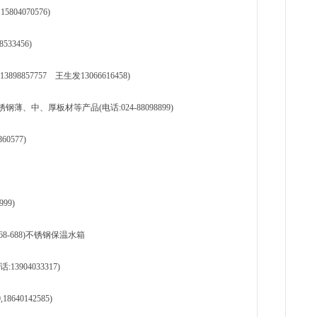
804070576)
33456)
57757 王生发13066616458)
中、厚板材等产品(电话:024-88098899)
0577)
99)
-868-688)不锈钢保温水箱
904033317)
640142585)