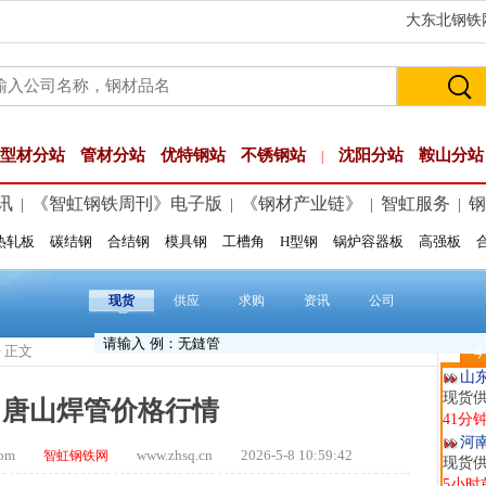
大东北钢铁网
型材分站
管材分站
优特钢站
不锈钢站
沈阳分站
鞍山分站
|
讯
《智虹钢铁周刊》电子版
《钢材产业链》
智虹服务
钢
|
|
|
|
热轧板
碳结钢
合结钢
模具钢
工槽角
H型钢
锅炉容器板
高强板
玖
现货供
5分钟
现货
供应
求购
资讯
公司
安
现货供
> 正文
今
19分
山
现货
日唐山焊管价格行情
41分
河
t.com
www.zhsq.cn 2026-5-8 10:59:42
智虹钢铁网
现货供
5小时