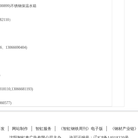
2400899)不锈钢保温水箱
2110）
3066690404)
)
0,13066681193)
0577)
开发
│
网站制作
│
智虹服务
│
《智虹钢铁周刊》电子版
│
《钢材产业链
沈阳智虹鑫广告有限公司主办 许可证编号：
辽ICP备14018320号