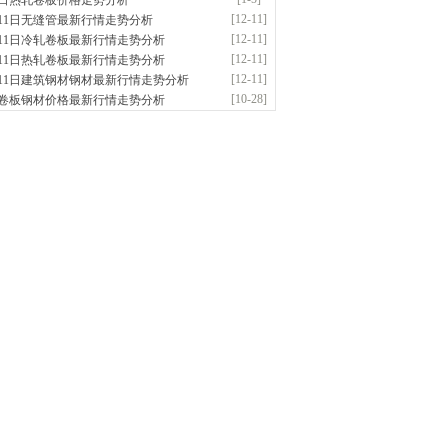
5日热轧卷板价格走势分析
应：无缝管|合金管|圆钢|精密光亮管|马氏体..
[12-11]
月11日无缝管最新行情走势分析
前
已更新资源
419
条
联系方式
[12-11]
月11日冷轧卷板最新行情走势分析
阳市润兴商贸有限公司
[12-11]
月11日热轧卷板最新行情走势分析
应：低合金板|高强度板|Z向板|
[12-11]
月11日建筑钢材钢材最新行情走势分析
钟前
已更新资源
254
条
联系方式
[10-28]
卷板钢材价格最新行情走势分析
东鑫启程钢管有限公司
供应：
钟前
已更新资源
958
条
联系方式
南敬冶重工有限公司
应：锅炉容器板Q245R Q345R|国标国..
前
已更新资源
302
条
联系方式
津亿宇金属材料有限公司（曼内斯曼）
应：天津钢管|国产合金管|高压锅炉管|石油
前
已更新资源
1187
条
联系方式
钢市恒沃钢铁贸易有限公司
应：耐磨板| 优碳板|低合金板|风电钢板|海..
时前
已更新资源
483
条
联系方式
南省智帅实业有限公司
应：特厚钢板|耐磨钢|容器板|
时前
已更新资源
1042
条
联系方式
钢市盛隆物资有限公司
应：中低温锅炉容器板|中厚板|耐磨板|高强