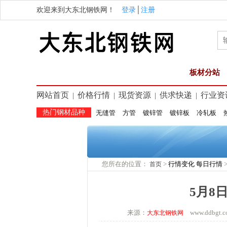
欢迎来到大东北钢铁网！
登录
│
注册
板材分站
网站首页
价格行情
现货资源
供求快递
行业资
|
|
|
|
热门钢材品种
无缝管
方管
镀锌管
镀锌板
冷轧板
您所在的位置：
>
行情变化
每日行情
首页
5月8
来源：
www.ddbg
大东北钢铁网