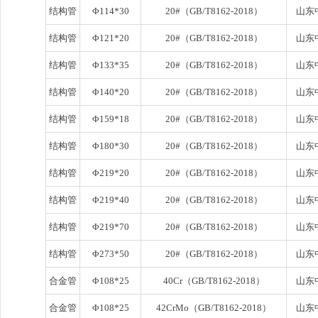
结构管
Φ114*30
20#（GB/T8162-2018）
山东
结构管
Φ121*20
20#（GB/T8162-2018）
山东
结构管
Φ133*35
20#（GB/T8162-2018）
山东
结构管
Φ140*20
20#（GB/T8162-2018）
山东
结构管
Φ159*18
20#（GB/T8162-2018）
山东
结构管
Φ180*30
20#（GB/T8162-2018）
山东
结构管
Φ219*20
20#（GB/T8162-2018）
山东
结构管
Φ219*40
20#（GB/T8162-2018）
山东
结构管
Φ219*70
20#（GB/T8162-2018）
山东
结构管
Φ273*50
20#（GB/T8162-2018）
山东
合金管
Φ108*25
40Cr（GB/T8162-2018）
山东
合金管
Φ108*25
42CrMo（GB/T8162-2018）
山东