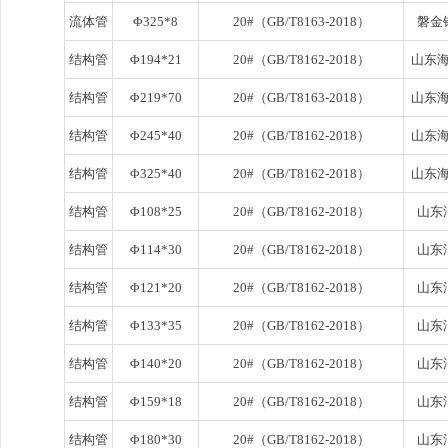
流体管
Φ325*8
20#（GB/T8163-2018）
磐金
结构管
Φ194*21
20#（GB/T8162-2018）
山东
结构管
Φ219*70
20#（GB/T8163-2018）
山东
结构管
Φ245*40
20#（GB/T8162-2018）
山东
结构管
Φ325*40
20#（GB/T8162-2018）
山东
结构管
Φ108*25
20#（GB/T8162-2018）
山东
结构管
Φ114*30
20#（GB/T8162-2018）
山东
结构管
Φ121*20
20#（GB/T8162-2018）
山东
结构管
Φ133*35
20#（GB/T8162-2018）
山东
结构管
Φ140*20
20#（GB/T8162-2018）
山东
结构管
Φ159*18
20#（GB/T8162-2018）
山东
结构管
Φ180*30
20#（GB/T8162-2018）
山东