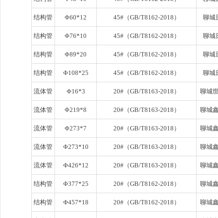
结构管
Φ60*12
45#（GB/T8162-2018）
聊城
结构管
Φ76*10
45#（GB/T8162-2018）
聊城
结构管
Φ89*20
45#（GB/T8162-2018）
聊城
结构管
Φ108*25
45#（GB/T8162-2018）
聊城
流体管
Φ16*3
20#（GB/T8163-2018）
聊城
流体管
Φ219*8
20#（GB/T8163-2018）
聊城
流体管
Φ273*7
20#（GB/T8163-2018）
聊城
流体管
Φ273*10
20#（GB/T8163-2018）
聊城
流体管
Φ426*12
20#（GB/T8163-2018）
聊城
结构管
Φ377*25
20#（GB/T8162-2018）
聊城
结构管
Φ457*18
20#（GB/T8162-2018）
聊城