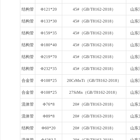
结构管
Φ121*20
45#（GB/T8162-2018）
山东
结构管
Φ133*30
45#（GB/T8162-2018）
山东
结构管
Φ159*35
45#（GB/T8162-2018）
山东
结构管
Φ180*40
45#（GB/T8162-2018）
山东
结构管
Φ219*70
45#（GB/T8162-2018）
山东
结构管
Φ232*35
45#（GB/T8162-2018）
山东
合金管
Φ108*25
20CrMnTi（GB/T8162-2018）
山东
合金管
Φ108*25
27SiMn（GB/T8162-2018）
山东
流体管
Φ76*8
20#（GB/T8163-2018）
山东
流体管
Φ89*8
20#（GB/T8163-2018）
山东
结构管
Φ60*20
20#（GB/T8162-2018）
山东
流体管
Φ42*3.5
20#（GB/T8163-2018）
山东