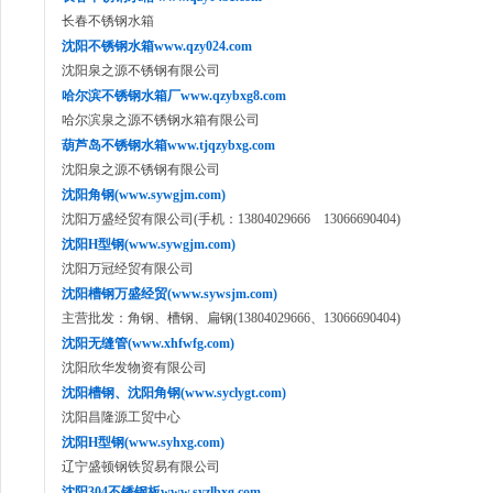
长春不锈钢水箱
沈阳不锈钢水箱www.qzy024.com
沈阳泉之源不锈钢有限公司
哈尔滨不锈钢水箱厂www.qzybxg8.com
哈尔滨泉之源不锈钢水箱有限公司
葫芦岛不锈钢水箱www.tjqzybxg.com
沈阳泉之源不锈钢有限公司
沈阳角钢(www.sywgjm.com)
沈阳万盛经贸有限公司(手机：13804029666 13066690404)
沈阳H型钢(www.sywgjm.com)
沈阳万冠经贸有限公司
沈阳槽钢万盛经贸(www.sywsjm.com)
主营批发：角钢、槽钢、扁钢(13804029666、13066690404)
沈阳无缝管(www.xhfwfg.com)
沈阳欣华发物资有限公司
沈阳槽钢、沈阳角钢(www.syclygt.com)
沈阳昌隆源工贸中心
沈阳H型钢(www.syhxg.com)
辽宁盛顿钢铁贸易有限公司
沈阳304不锈钢板www.syzlbxg.com