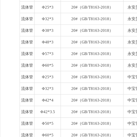
流体管
Φ25*3
20#（GB/T8163-2018）
永安
流体管
Φ32*3
20#（GB/T8163-2018）
永安
流体管
Φ38*3
20#（GB/T8163-2018）
永安
流体管
Φ48*3
20#（GB/T8163-2018）
永安
流体管
Φ57*3
20#（GB/T8163-2018）
永安
流体管
Φ60*5
20#（GB/T8163-2018）
永安
流体管
Φ25*3
20#（GB/T8163-2018）
中宝
流体管
Φ32*3
20#（GB/T8163-2018）
中宝
流体管
Ф42*4
20#（GB/T8163-2018）
中宝
流体管
Φ42*3.5
20#（GB/T8163-2018）
中宝
流体管
Φ50*5
20#（GB/T8163-2018）
中宝
流体管
Φ60*5
20#（GB/T8163-2018）
中宝