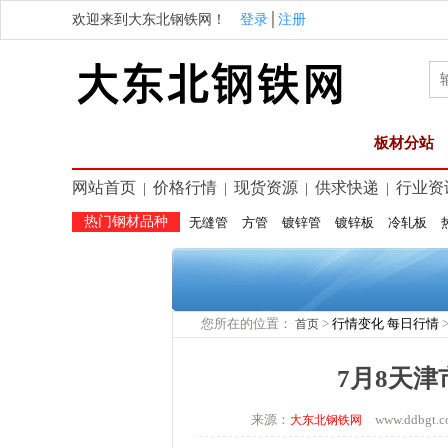
欢迎来到大东北钢铁网！
登录
│
注册
板材分站
网站首页
价格行情
现货资源
供求快递
行业资
|
|
|
|
热门钢材品种
无缝管
方管
镀锌管
镀锌板
冷轧板
您所在的位置：
>
行情变化
每日行情
首页
7月8天
来源：
www.ddbg
大东北钢铁网