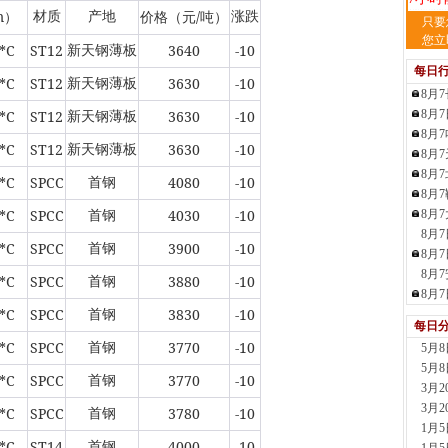
m
/
材质
产地
涨跌
）
价格（元
吨）
天
只要
现货供
您立
*C
ST12
3640
-10
新天钢薄板
裂..
每日
7小时
*C
ST12
3630
-10
新天钢薄板
8月
舞
*C
ST12
3630
-10
8月
现货供
新天钢薄板
8月
23小
*C
ST12
3630
-10
新天钢薄板
8月
河
8月
现货供
*C
SPCC
4080
-10
首钢
8月
1天前
*C
SPCC
4030
-10
8月
首钢
舞
8月
现货供
*C
SPCC
3900
-10
首钢
板..
8月
1天前
8月
*C
SPCC
3880
-10
首钢
天
8月
*C
SPCC
3830
-10
现货
首钢
每日
管、耐
*C
SPCC
3770
-10
首钢
5月
1天前
5月
天
*C
SPCC
3770
-10
首钢
3月
现货供
3月
1天前
*C
SPCC
3780
-10
首钢
1月
玖
*C
ST14
4000
-10
首钢