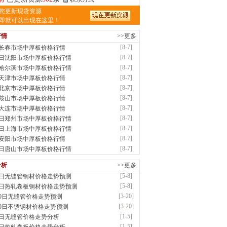
津亿宇金属材料有限公司（曼内斯曼）
您更新现货资源
应：天津钢管|国产合金管|高压锅炉管|石油
即就可以出现在这里！
行情
>>更多
前
已更新资源
1187
条
联系方式
[8-7]
7长春市场中厚板价格行情
钢市恒沃钢铁贸易有限公司
[8-7]
7日沈阳市场中厚板价格行情
应：耐磨板| 优碳板|低合金板|风电钢板|海..
[8-7]
7哈尔滨市场中厚板价格行情
时前
已更新资源
483
条
联系方式
[8-7]
7天津市场中厚板价格行情
南省智帅实业有限公司
[8-7]
7北京市场中厚板价格行情
应：特厚钢板|耐磨钢|容器板|
[8-7]
7鞍山市场中厚板价格行情
已更新资源
1042
条
联系方式
[8-7]
7大连市场中厚板价格行情
钢市盛隆物资有限公司
[8-7]
7日郑州市场中厚板价格行情
应：中低温锅炉容器板|中厚板|耐磨板|高强
[8-7]
7日上海市场中厚板价格行情
已更新资源
21
条
联系方式
[8-7]
7安阳市场中厚板价格行情
津宝仓腾飞钢管销售有限公司
[8-7]
7日唐山市场中厚板价格行情
供应：输送流体管、高压锅炉管、化肥专用
分析
>>更多
低..
[5-8]
8日无缝管钢材价格走势预测
已更新资源
875
条
联系方式
[5-8]
8日热轧卷板钢材价格走势预测
津市辰建商贸有限公司
[3-20]
20日无缝管价格走势预测
应：不锈方管| 热扩无缝管| 方矩管
[3-20]
20日不锈钢材价格走势预测
已更新资源
1280
条
联系方式
[1-5]
5日无缝管价格走势分析
隆晟钢管制造有限公司
[1-5]