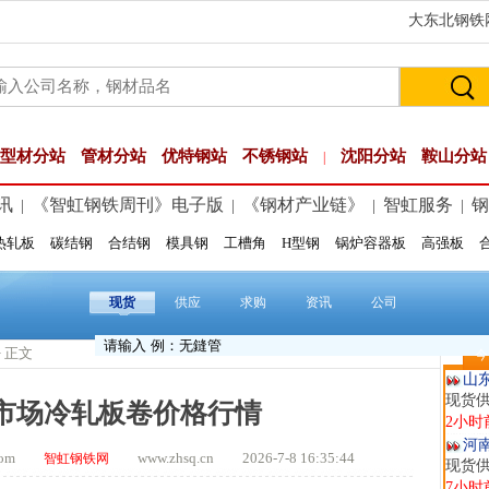
大东北钢铁网
型材分站
管材分站
优特钢站
不锈钢站
沈阳分站
鞍山分站
|
讯
《智虹钢铁周刊》电子版
《钢材产业链》
智虹服务
钢
|
|
|
|
热轧板
碳结钢
合结钢
模具钢
工槽角
H型钢
锅炉容器板
高强板
玖
现货供
1小时
现货
供应
求购
资讯
公司
安
现货供
> 正文
今
2小时
山
现货
津市场冷轧板卷价格行情
2小时
河
t.com
www.zhsq.cn 2026-7-8 16:35:44
智虹钢铁网
现货供
7小时