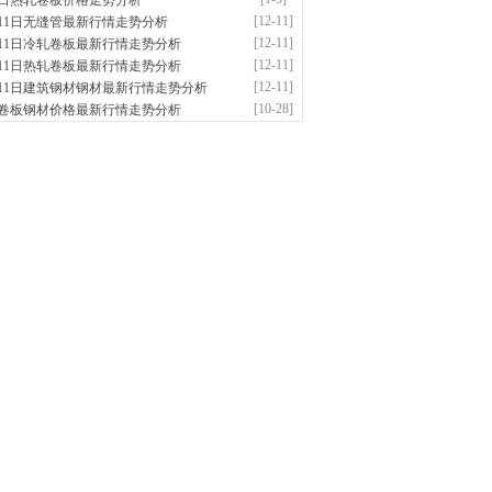
5日热轧卷板价格走势分析
应：无缝管|合金管|圆钢|精密光亮管|马氏体..
[12-11]
月11日无缝管最新行情走势分析
前
已更新资源
419
条
联系方式
[12-11]
月11日冷轧卷板最新行情走势分析
阳市润兴商贸有限公司
[12-11]
月11日热轧卷板最新行情走势分析
应：低合金板|高强度板|Z向板|
[12-11]
月11日建筑钢材钢材最新行情走势分析
前
已更新资源
254
条
联系方式
[10-28]
卷板钢材价格最新行情走势分析
东鑫启程钢管有限公司
供应：
前
已更新资源
958
条
联系方式
南敬冶重工有限公司
应：锅炉容器板Q245R Q345R|国标国..
前
已更新资源
302
条
联系方式
津亿宇金属材料有限公司（曼内斯曼）
应：天津钢管|国产合金管|高压锅炉管|石油
前
已更新资源
1187
条
联系方式
钢市恒沃钢铁贸易有限公司
应：耐磨板| 优碳板|低合金板|风电钢板|海..
时前
已更新资源
483
条
联系方式
南省智帅实业有限公司
应：特厚钢板|耐磨钢|容器板|
已更新资源
1042
条
联系方式
钢市盛隆物资有限公司
应：中低温锅炉容器板|中厚板|耐磨板|高强