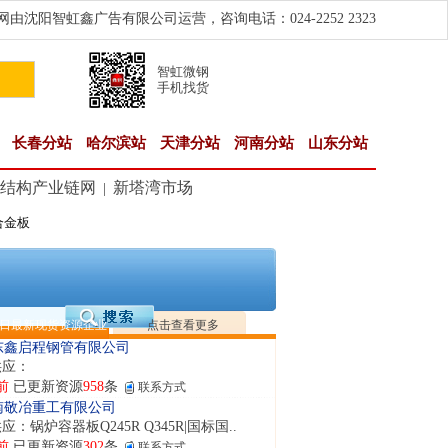
由沈阳智虹鑫广告有限公司运营，咨询电话：024-2252 2323
智虹微钢
手机找货
长春分站
哈尔滨站
天津分站
河南分站
山东分站
结构产业链网
新塔湾市场
|
合金板
隆晟钢管制造有限公司
应：无缝管|合金管|圆钢|精密光亮管|马氏体..
前
已更新资源
419
条
联系方式
阳市润兴商贸有限公司
应：低合金板|高强度板|Z向板|
日最新现货资源企业
点击查看更多
前
已更新资源
254
条
联系方式
东鑫启程钢管有限公司
供应：
前
已更新资源
958
条
联系方式
南敬冶重工有限公司
应：锅炉容器板Q245R Q345R|国标国..
前
已更新资源
302
条
联系方式