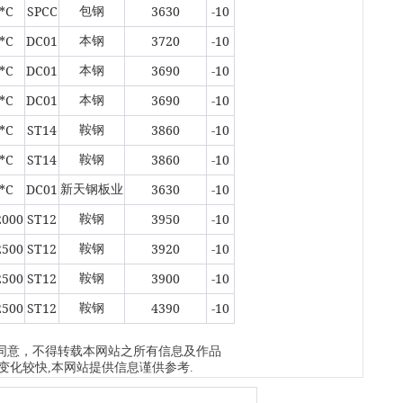
板..
*C
SPCC
3630
-10
包钢
1天前
*C
DC01
3720
-10
本钢
天
现货
*C
DC01
3690
-10
本钢
管、耐
1天前
*C
DC01
3690
-10
本钢
天
*C
ST14
3860
-10
鞍钢
现货供
1天前
*C
ST14
3860
-10
鞍钢
*C
DC01
3630
-10
新天钢板业
2000
ST12
3950
-10
鞍钢
2500
ST12
3920
-10
鞍钢
2500
ST12
3900
-10
鞍钢
2500
ST12
4390
-10
鞍钢
同意，不得转载本网站之所有信息及作品
变化较快,本网站提供信息谨供参考.