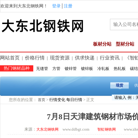
欢迎来到大东北钢铁网！
登录
│
注册
板材分站
型材分站
网站首页
价格行情
现货资源
供求快递
行业资讯
《智
|
|
|
|
|
热门钢材品种
无缝管
方管
镀锌管
镀锌板
冷轧板
热轧板
碳结
现货
供
您所在的位置：
>
行情变化
每日行情
> 正文
首页
7月8日天津建筑钢材市场
来源：
www.ddbgt.com
www.zhsq.
大东北钢铁网
智虹钢铁网