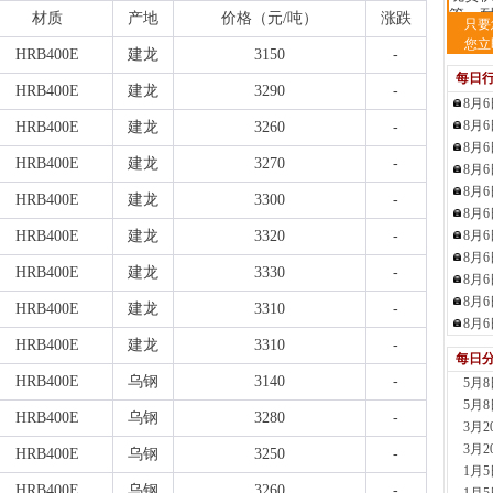
管、耐
材质
产地
价格（元
/吨）
涨跌
只要
5小时
您立
HRB400E
建龙
3150
-
河
每日
现货供
HRB400E
建龙
3290
-
5小时
8月
天
8月
HRB400E
建龙
3260
-
现货供
8月
HRB400E
建龙
3270
-
6小时
8月
安
8月
HRB400E
建龙
3300
-
现货供
8月
6小时
HRB400E
建龙
3320
-
8月
沈
8月
HRB400E
建龙
3330
-
现货
8月
钢板
8月
HRB400E
建龙
3310
-
7小时
8月
天
HRB400E
建龙
3310
-
每日
现货供
HRB400E
乌钢
3140
-
标..
5月
7小时
5月
HRB400E
乌钢
3280
-
沈
3月
现货
3月
HRB400E
乌钢
3250
-
7小时
1月
HRB400E
乌钢
3260
-
河