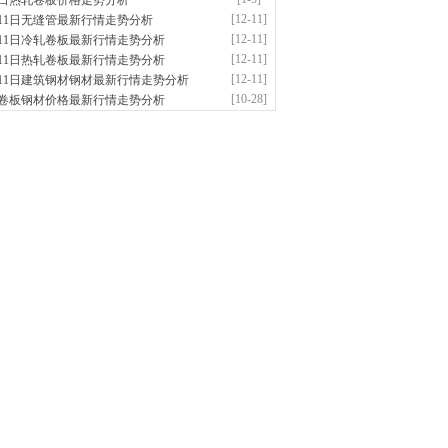
5日热轧卷板价格走势分析
应：特厚钢板|耐磨钢|容器板|
[12-11]
月11日无缝管最新行情走势分析
钟前
已更新资源
1042
条
联系方式
[12-11]
月11日冷轧卷板最新行情走势分析
隆晟钢管制造有限公司
[12-11]
月11日热轧卷板最新行情走势分析
应：无缝管|合金管|圆钢|精密光亮管|马氏体..
[12-11]
月11日建筑钢材钢材最新行情走势分析
钟前
已更新资源
419
条
联系方式
[10-28]
卷板钢材价格最新行情走势分析
钢市盛隆物资有限公司
应：中低温锅炉容器板|中厚板|耐磨板|高强
前
已更新资源
21
条
联系方式
津宝仓腾飞钢管销售有限公司
供应：输送流体管、高压锅炉管、化肥专用
低..
前
已更新资源
875
条
联系方式
南敬冶重工有限公司
应：锅炉容器板Q245R Q345R|国标国..
前
已更新资源
302
条
联系方式
津市辰建商贸有限公司
应：不锈方管| 热扩无缝管| 方矩管
前
已更新资源
1280
条
联系方式
阳市润兴商贸有限公司
应：低合金板|高强度板|Z向板|
前
已更新资源
254
条
联系方式