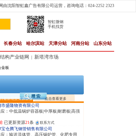
由沈阳智虹鑫广告有限公司运营，咨询电话：024-2252 2323
智虹微钢
手机找货
长春分站
哈尔滨站
天津分站
河南分站
山东分站
结构产业链网
新塔湾市场
|
合金板
南省智帅实业有限公司
应：特厚钢板|耐磨钢|容器板|
钟前
已更新资源
1042
条
联系方式
隆晟钢管制造有限公司
应：无缝管|合金管|圆钢|精密光亮管|马氏体..
日最新现货资源企业
点击查看更多
钟前
已更新资源
419
条
联系方式
钢市盛隆物资有限公司
应：中低温锅炉容器板|中厚板|耐磨板|高强
前
已更新资源
21
条
联系方式
津宝仓腾飞钢管销售有限公司
供应：输送流体管、高压锅炉管、化肥专用