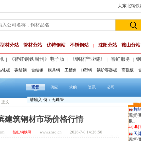
大东北钢铁网
型材分站
管材分站
优特钢站
不锈钢站
沈阳分站
鞍山分站
|
讯
《智虹钢铁周刊》电子版
《钢材产业链》
智虹服务
钢
|
|
|
|
热轧板
碳结钢
合结钢
模具钢
工槽角
H型钢
锅炉容器板
高强板
河
现货供
12分
现货
供应
求购
资讯
公司
玖
现货供
> 正文
今
59分
舞
现货供
尔滨建筑钢材市场价格行情
板..
4小时
t.com
www.zhsq.cn 2026-7-8 14:26:50
智虹钢铁网
天
现货