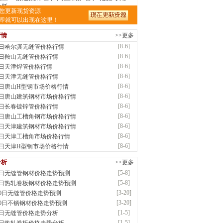
低..
您更新现货资源
前
已更新资源
875
条
联系方式
即就可以出现在这里！
南敬冶重工有限公司
行情
>>更多
应：锅炉容器板Q245R Q345R|国标国..
前
已更新资源
302
条
联系方式
[8-6]
6日哈尔滨无缝管价格行情
津市辰建商贸有限公司
[8-6]
6日鞍山无缝管价格行情
应：不锈方管| 热扩无缝管| 方矩管
[8-6]
6日天津焊管价格行情
前
已更新资源
1280
条
联系方式
[8-6]
6日天津无缝管价格行情
阳市润兴商贸有限公司
[8-6]
6日唐山H型钢市场价格行情
应：低合金板|高强度板|Z向板|
[8-6]
6日唐山建筑钢材市场价格行情
前
已更新资源
254
条
联系方式
[8-6]
6日长春镀锌管价格行情
阳嘉之诺贸易有限公司
[8-6]
6日唐山工槽角钢市场价格行情
供应：镀锌卷/板、首钢酸洗板、冷轧板、高强
[8-6]
6日天津建筑钢材市场价格行情
[8-6]
6日天津工槽角市场价格行情
前
已更新资源
15
条
联系方式
[8-6]
6日天津H型钢市场价格行情
津益硕隆钢铁贸易有限公司
分析
>>更多
应：德国蒂森克虏伯耐磨板|容器板|低温\美
[5-8]
8日无缝管钢材价格走势预测
前
已更新资源
1369
条
联系方式
[5-8]
8日热轧卷板钢材价格走势预测
阳金锴盛商贸有限公司
[3-20]
20日无缝管价格走势预测
供应：主营：建筑材料、螺纹钢、盘螺、盘圆
[3-20]
20日不锈钢材价格走势预测
前
已更新资源
12
条
联系方式
[1-5]
5日无缝管价格走势分析
南省智帅实业有限公司
[1-5]