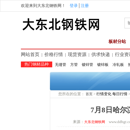
欢迎来到大东北钢铁网！
登录
│
注册
板材分站
网站首页
价格行情
现货资源
供求快递
行业资
|
|
|
|
热门钢材品种
无缝管
方管
镀锌管
镀锌板
冷轧板
您所在的位置：
>
行情变化
每日行情
首页
7月8日哈
来源：
www.ddbg
大东北钢铁网