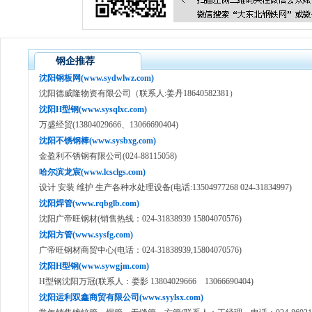
钢企推荐
沈阳钢板网(www.sydwlwz.com)
沈阳德威隆物资有限公司（联系人:姜丹18640582381）
沈阳H型钢(www.sysqlxc.com)
万盛经贸(13804029666、13066690404)
沈阳不锈钢棒(www.sysbxg.com)
金盈利不锈钢有限公司(024-88115058)
哈尔滨龙宸(www.lcsclgs.com)
设计 安装 维护 生产各种水处理设备(电话:13504977268 024-31834997)
沈阳焊管(www.rqbglb.com)
沈阳广帝旺钢材(销售热线：024-31838939 15804070576)
沈阳方管(www.sysfg.com)
广帝旺钢材商贸中心(电话：024-31838939,15804070576)
沈阳H型钢(www.sywgjm.com)
H型钢沈阳万冠(联系人：娄影 13804029666 13066690404)
沈阳运利双鑫商贸有限公司(www.syylsx.com)