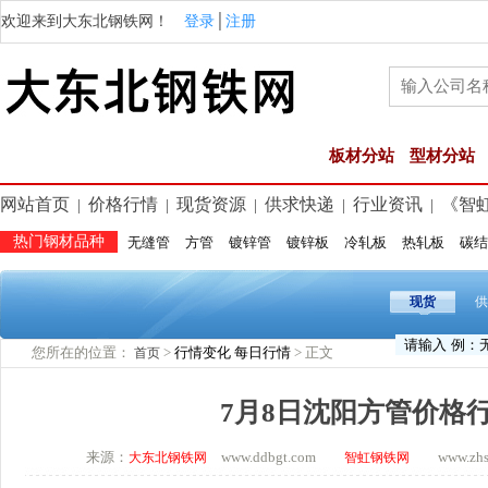
欢迎来到大东北钢铁网！
登录
│
注册
板材分站
型材分站
网站首页
价格行情
现货资源
供求快递
行业资讯
《智
|
|
|
|
|
热门钢材品种
无缝管
方管
镀锌管
镀锌板
冷轧板
热轧板
碳结
现货
供
您所在的位置：
>
行情变化
每日行情
> 正文
首页
7月8日沈阳方管价格
来源：
www.ddbgt.com
www.zhsq.
大东北钢铁网
智虹钢铁网