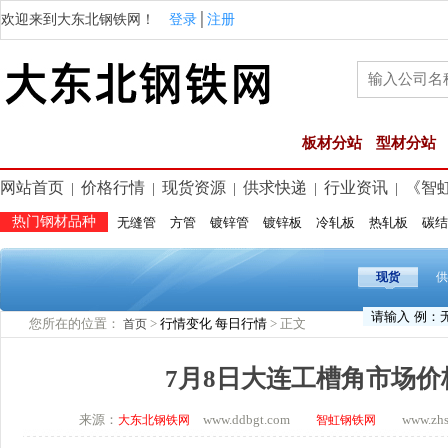
欢迎来到大东北钢铁网！
登录
│
注册
板材分站
型材分站
网站首页
价格行情
现货资源
供求快递
行业资讯
《智
|
|
|
|
|
热门钢材品种
无缝管
方管
镀锌管
镀锌板
冷轧板
热轧板
碳结
现货
供
您所在的位置：
>
行情变化
每日行情
> 正文
首页
7月8日大连工槽角市场价
来源：
www.ddbgt.com
www.zhsq.
大东北钢铁网
智虹钢铁网