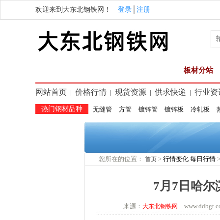
欢迎来到大东北钢铁网！
登录
│
注册
板材分站
网站首页
价格行情
现货资源
供求快递
行业资
|
|
|
|
热门钢材品种
无缝管
方管
镀锌管
镀锌板
冷轧板
您所在的位置：
>
行情变化
每日行情
首页
7月7日哈
来源：
www.ddbg
大东北钢铁网