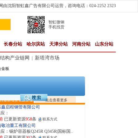
由沈阳智虹鑫广告有限公司运营，咨询电话：024-2252 2323
智虹微钢
手机找货
长春分站
哈尔滨站
天津分站
河南分站
山东分站
结构产业链网
新塔湾市场
|
合金板
隆晟钢管制造有限公司
应：无缝管|合金管|圆钢|精密光亮管|马氏体..
前
已更新资源
419
条
联系方式
阳市润兴商贸有限公司
应：低合金板|高强度板|Z向板|
日最新现货资源企业
点击查看更多
前
已更新资源
254
条
联系方式
东鑫启程钢管有限公司
供应：
前
已更新资源
958
条
联系方式
南敬冶重工有限公司
应：锅炉容器板Q245R Q345R|国标国..
前
已更新资源
302
条
联系方式