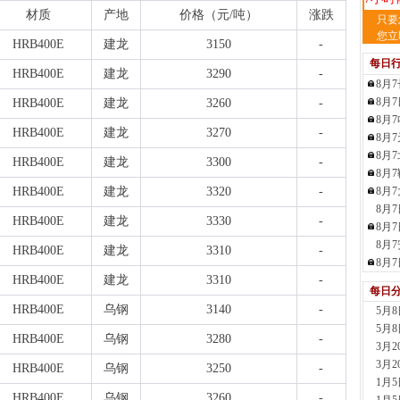
材质
产地
价格（元
/吨）
涨跌
天
只要
现货供
您立
HRB400E
建龙
3150
-
裂..
每日
7小时
HRB400E
建龙
3290
-
8月
舞
8月
HRB400E
建龙
3260
-
现货供
8月
23小
HRB400E
建龙
3270
-
8月
河
8月
现货供
HRB400E
建龙
3300
-
8月
1天前
HRB400E
建龙
3320
-
8月
舞
8月
现货供
HRB400E
建龙
3330
-
板..
8月
1天前
8月
HRB400E
建龙
3310
-
天
8月
现货
HRB400E
建龙
3310
-
每日
管、耐
HRB400E
乌钢
3140
-
5月
1天前
5月
天
HRB400E
乌钢
3280
-
3月
现货供
3月
1天前
HRB400E
乌钢
3250
-
1月
玖
HRB400E
乌钢
3260
-