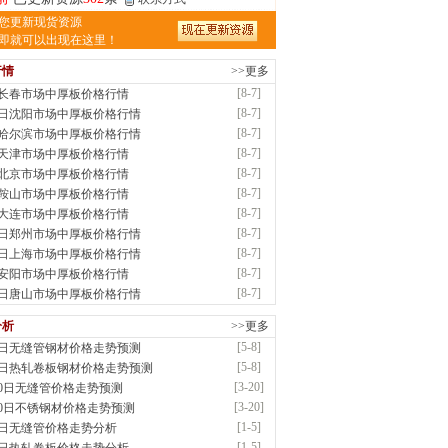
津亿宇金属材料有限公司（曼内斯曼）
您更新现货资源
应：天津钢管|国产合金管|高压锅炉管|石油
即就可以出现在这里！
行情
>>更多
前
已更新资源
1187
条
联系方式
[8-7]
7长春市场中厚板价格行情
钢市恒沃钢铁贸易有限公司
[8-7]
7日沈阳市场中厚板价格行情
应：耐磨板| 优碳板|低合金板|风电钢板|海..
[8-7]
7哈尔滨市场中厚板价格行情
时前
已更新资源
483
条
联系方式
[8-7]
7天津市场中厚板价格行情
南省智帅实业有限公司
[8-7]
7北京市场中厚板价格行情
应：特厚钢板|耐磨钢|容器板|
[8-7]
7鞍山市场中厚板价格行情
已更新资源
1042
条
联系方式
[8-7]
7大连市场中厚板价格行情
钢市盛隆物资有限公司
[8-7]
7日郑州市场中厚板价格行情
应：中低温锅炉容器板|中厚板|耐磨板|高强
[8-7]
7日上海市场中厚板价格行情
已更新资源
21
条
联系方式
[8-7]
7安阳市场中厚板价格行情
津宝仓腾飞钢管销售有限公司
[8-7]
7日唐山市场中厚板价格行情
供应：输送流体管、高压锅炉管、化肥专用
分析
>>更多
低..
[5-8]
8日无缝管钢材价格走势预测
已更新资源
875
条
联系方式
[5-8]
8日热轧卷板钢材价格走势预测
津市辰建商贸有限公司
[3-20]
20日无缝管价格走势预测
应：不锈方管| 热扩无缝管| 方矩管
[3-20]
20日不锈钢材价格走势预测
已更新资源
1280
条
联系方式
[1-5]
5日无缝管价格走势分析
隆晟钢管制造有限公司
[1-5]