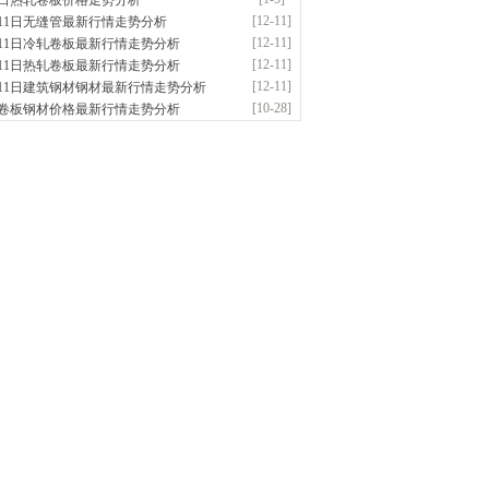
5日热轧卷板价格走势分析
应：无缝管|合金管|圆钢|精密光亮管|马氏体..
[12-11]
月11日无缝管最新行情走势分析
前
已更新资源
419
条
联系方式
[12-11]
月11日冷轧卷板最新行情走势分析
阳市润兴商贸有限公司
[12-11]
月11日热轧卷板最新行情走势分析
应：低合金板|高强度板|Z向板|
[12-11]
月11日建筑钢材钢材最新行情走势分析
前
已更新资源
254
条
联系方式
[10-28]
卷板钢材价格最新行情走势分析
东鑫启程钢管有限公司
供应：
前
已更新资源
958
条
联系方式
南敬冶重工有限公司
应：锅炉容器板Q245R Q345R|国标国..
前
已更新资源
302
条
联系方式
津亿宇金属材料有限公司（曼内斯曼）
应：天津钢管|国产合金管|高压锅炉管|石油
前
已更新资源
1187
条
联系方式
钢市恒沃钢铁贸易有限公司
应：耐磨板| 优碳板|低合金板|风电钢板|海..
时前
已更新资源
483
条
联系方式
南省智帅实业有限公司
应：特厚钢板|耐磨钢|容器板|
已更新资源
1042
条
联系方式
钢市盛隆物资有限公司
应：中低温锅炉容器板|中厚板|耐磨板|高强