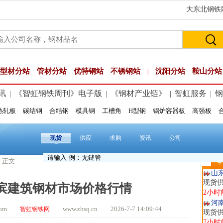
大东北钢铁网
型材分站
管材分站
优特钢站
不锈钢站
沈阳分站
鞍山分站
|
讯
《智虹钢铁周刊》电子版
《钢材产业链》
智虹服务
钢
|
|
|
|
热轧板
碳结钢
合结钢
模具钢
工槽角
H型钢
锅炉容器板
高强板
玖
现货供
1小时
现货
供应
求购
资讯
公司
安
现货供
> 正文
今
2小时
山
现货
尔滨建筑钢材市场价格行情
2小时
河
t.com
www.zhsq.cn 2026-7-7 14:09:44
智虹钢铁网
现货供
7小时