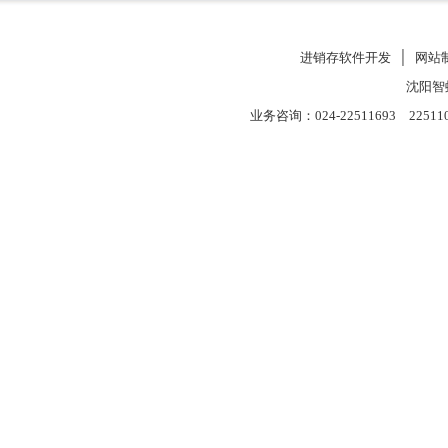
进销存软件开发
│
网站
沈阳智
业务咨询：024-22511693 22511