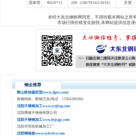
流体管
Ф426*11
20#（GB/T8163-2018）
天管
大东北钢铁网
未经
同意，不得转载本网站之所
市场行情价格变化较快,本网站提供信息谨
钢企推荐
鞍山欧纳森经贸(www.jlgtw.com)
鞍钢纯铁、鞍钢刃具(电话：13304206566)
沈阳不锈钢加工www.sytjbxg.com
沈阳腾健不锈钢有限公司
沈阳不锈钢加工www.htjxjgc.com
沈阳市恒拓机械加工厂
沈阳钢格板www.sydwlwz.com