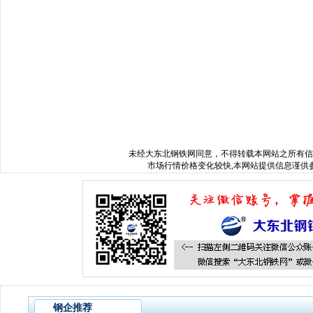
www.sysjks.com
沈阳建筑钢
www.xxgdbxg.com
沈阳不锈钢棒
w
www.sysyfwz.com
沈阳无缝管
www.syluckysky.com
沈阳工字钢
w
www.mjgtg.com
沈阳模具钢
www.sysgcj.com
沈阳槽钢
www.syg
www.syylsx.com
沈阳镀锌管
www.tljmgy.com
沈阳不锈钢管
ww
www.hljhcwy.com
哈尔滨水处理设备
www.hcwyscl.com
www.nmgsclc.com
内蒙古水处理公司
www.jlhfcc.com
www.jldsgc.com
吉林玻璃钢化粪池
www.hebjgqg.com
哈
未经
大东北钢铁网
同意，不得转载本网站之所有信
市场行情价格变化较快,本网站提供信息谨供参
钢企推荐