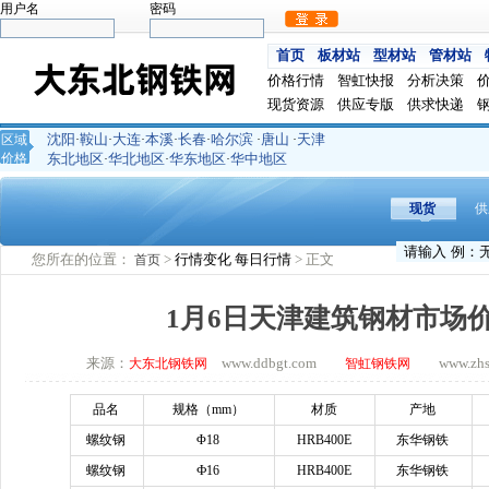
用户名
密码
首页
板材站
型材站
管材站
价格行情
智虹快报
分析决策
现货资源
供应专版
供求快递
沈阳
鞍山
大连
本溪
长春
哈尔滨
唐山
天津
区域
·
·
·
·
·
·
·
价格
东北地区
华北地区
华东地区
华中地区
·
·
·
现货
供
您所在的位置：
>
行情变化
每日行情
> 正文
首页
1月6日天津建筑钢材市场
来源：
www.ddbgt.com
www.zhsq.
大东北钢铁网
智虹钢铁网
品名
规格（
mm）
材质
产地
螺纹钢
Φ18
HRB400E
东华钢铁
螺纹钢
Ф16
HRB400E
东华钢铁