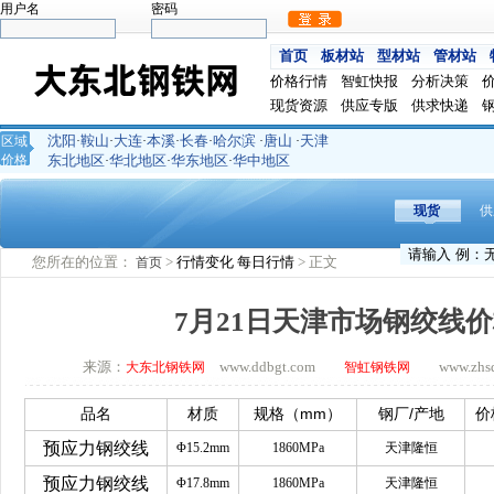
用户名
密码
首页
板材站
型材站
管材站
价格行情
智虹快报
分析决策
现货资源
供应专版
供求快递
沈阳
鞍山
大连
本溪
长春
哈尔滨
唐山
天津
区域
·
·
·
·
·
·
·
价格
东北地区
华北地区
华东地区
华中地区
·
·
·
现货
供
您所在的位置：
>
行情变化
每日行情
> 正文
首页
7月21日天津市场钢绞线
来源：
www.ddbgt.com
www.zhsq.
大东北钢铁网
智虹钢铁网
mm
/
品名
材质
规格（
）
钢厂
产地
价
预应力钢绞线
Φ15.2mm
1860MPa
天津隆恒
预应力钢绞线
Φ17.8mm
1860MPa
天津隆恒