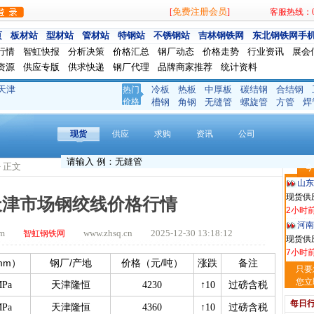
免费注册会员
[
]
客服热线：024
页
板材站
型材站
管材站
特钢站
不锈钢站
吉林钢铁网
东北钢铁网手
行情
智虹快报
分析决策
价格汇总
钢厂动态
价格走势
行业资讯
展会
资源
供应专版
供求快递
钢厂代理
品牌商家推荐
统计资料
天津
冷板
热板
中厚板
碳结钢
合结钢
热门
玖隆
价格
槽钢
角钢
无缝管
螺旋管
方管
焊
现货供应
1小时
现货
供应
求购
资讯
公司
安阳
现货供
> 正文
今
2小时
山东
现货供
日天津市场钢绞线价格行情
2小时
河南
.com
www.zhsq.cn 2025-12-30 13:18:12
智虹钢铁网
现货供应
7小时
mm
/
/
）
钢厂
产地
价格（元
吨）
涨跌
备注
天津
只要
现货供
您立
MPa
天津隆恒
4230
↑10
过磅含税
7小时
每日
MPa
天津隆恒
4360
↑10
过磅含税
舞钢