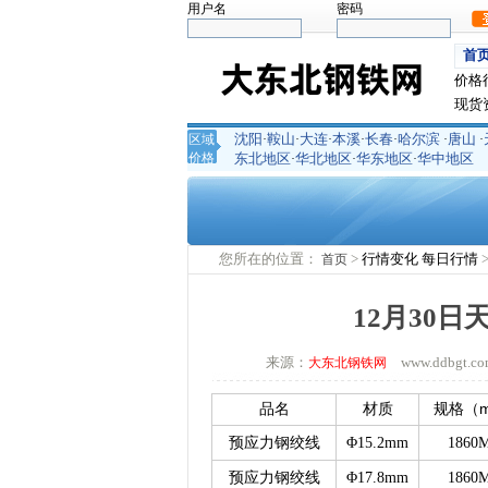
用户名
密码
首
价格
现货
沈阳
鞍山
大连
本溪
长春
哈尔滨
唐山
区域
·
·
·
·
·
·
·
价格
东北地区
华北地区
华东地区
华中地区
·
·
·
您所在的位置：
>
行情变化
每日行情
首页
12月30
来源：
www.ddbgt
大东北钢铁网
品名
材质
规格（
预应力钢绞线
Φ15.2mm
1860
预应力钢绞线
Φ17.8mm
1860