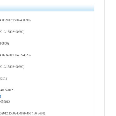
12/15802400899)
15802400899)
0800)
70/13940224323)
15802400899)
2012
052012
)
2012
5802400899,400-186-8688)