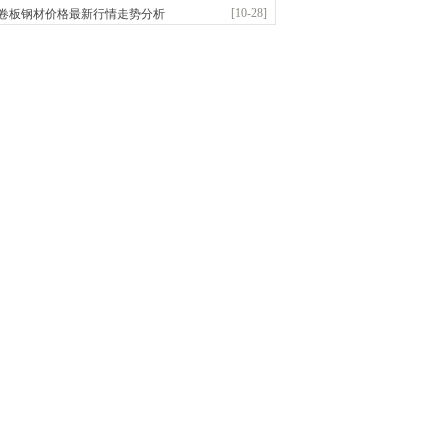
前
已更新资源
958
条
联系方式
[10-28]
卷板钢材价格最新行情走势分析
敬冶重工有限公司
：锅炉容器板Q245R Q345R|国标国..
前
已更新资源
302
条
联系方式
亿宇金属材料有限公司（曼内斯曼）
应：天津钢管|国产合金管|高压锅炉管|石油裂..
前
已更新资源
1187
条
联系方式
市恒沃钢铁贸易有限公司
：耐磨板| 优碳板|低合金板|风电钢板|海..
前
已更新资源
483
条
联系方式
省智帅实业有限公司
应：特厚钢板|耐磨钢|容器板|
已更新资源
1042
条
联系方式
市盛隆物资有限公司
应：中低温锅炉容器板|中厚板|耐磨板|高强板..
已更新资源
21
条
联系方式
宝仓腾飞钢管销售有限公司
应：输送流体管、高压锅炉管、化肥专用管、耐低..
已更新资源
875
条
联系方式
市辰建商贸有限公司
应：不锈方管| 热扩无缝管| 方矩管
已更新资源
1280
条
联系方式