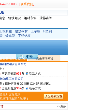
联系我们
-22511693 [
]
机版
信息
钢铁知识
钢材市场
业界点评
工模具钢
建筑钢材
工字钢
H型钢
晟钢管制造有限公司
管
镀锌管
不锈钢板
：无缝管|合金管|圆钢|精密光亮管|马氏体..
前
已更新资源
419
条
联系方式
市润兴商贸有限公司
应：低合金板|高强度板|Z向板|
日最新现货资源企业
点击查看更多
前
已更新资源
254
条
联系方式
鑫启程钢管有限公司
应：
前
已更新资源
958
条
联系方式
敬冶重工有限公司
：锅炉容器板Q245R Q345R|国标国..
前
已更新资源
302
条
联系方式
亿宇金属材料有限公司（曼内斯曼）
您更新现货资源
应：天津钢管|国产合金管|高压锅炉管|石油裂..
即就可以出现在这里！
前
已更新资源
1187
条
联系方式
行情
>>更多
市恒沃钢铁贸易有限公司