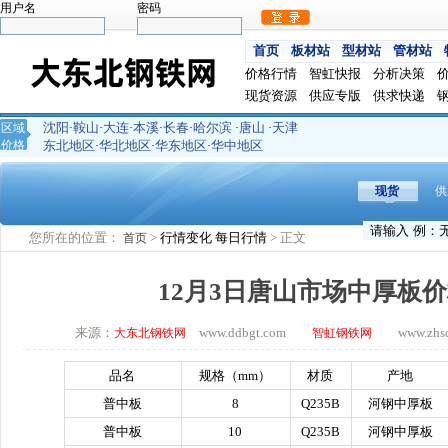
用户名
密码
首页
板材站
型材站
管材站
价格行情
智虹快报
分析决策
现货资源
供应专版
供求快递
沈阳
鞍山
大连
本溪
长春
哈尔滨
唐山
天津
区域
·
·
·
·
·
·
·
价格
东北地区
华北地区
华东地区
华中地区
·
·
·
现货
供
您所在的位置：
>
行情变化
每日行情
> 正文
首页
12月3日唐山市场中厚板
来源：
www.ddbgt.com
www.zhsq.
大东北钢铁网
智虹钢铁网
品名
规格（
mm
）
材质
产地
普中板
8
Q235B
河钢中厚板
普中板
10
Q235B
河钢中厚板