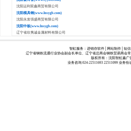
沈阳运利双鑫商贸有限公司
沈阳模具钢(www.lnsygb.com)
沈阳永发强盛商贸有限公司
沈阳中板(www.lnsygb.com)
辽宁省欣隽诚金属材料有限公司
智虹服务：
进销存软件
│
网站制作
│
短信
辽宁省钢铁流通行业协会副会长单位、辽宁省总商会钢铁贸易商会常
版权所有：沈阳智虹鑫广告有限公司
业务咨询:024-22511693 22511099 业务恰