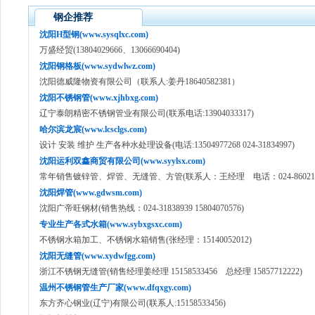
钢企推荐
沈阳H型钢(www.sysqlxc.com)
万盛经贸(13804029666、13066690404)
沈阳钢格板(www.sydwlwz.com)
沈阳德威隆物资有限公司（联系人:姜丹18640582381）
沈阳不锈钢管(www.xjhbxg.com)
辽宁泰朗精密不锈钢管业有限公司(联系电话:13904033317)
哈尔滨龙宸(www.lcsclgs.com)
设计 安装 维护 生产各种水处理设备(电话:13504977268 024-31834997)
沈阳运利双鑫商贸有限公司(www.syylsx.com)
常年销售镀锌管、焊管、无缝管、方管(联系人：王经理 电话：024-860211
沈阳焊管(www.gdwsm.com)
沈阳广帝旺钢材(销售热线：024-31838939 15804070576)
专业生产各式水箱(www.sybxgsxc.com)
不锈钢水箱加工、不锈钢水箱销售(张经理：15140052012)
沈阳无缝管(www.xydwfgg.com)
浙江不锈钢无缝管(销售经理姜经理 15158533456 总经理 15857712222)
温州不锈钢管生产厂家(www.dfqxgy.com)
东方齐心钢业(辽宁)有限公司(联系人:15158533456)