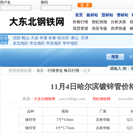
用户名
密码
首页
板材站
型材站
管材站
价格行情
智虹快报
分析决策
现货资源
供应专版
供求快递
沈阳
鞍山
大连
本溪
长春
哈尔滨
唐山
天津
区域
·
·
·
·
·
·
·
价格
东北地区
华北地区
华东地区
华中地区
·
·
·
现货
供
您所在的位置：
>
行情变化
每日行情
> 正文
首页
11月4日哈尔滨镀锌管价
来源：
www.ddbgt.com
www.zhsq.
大东北钢铁网
智虹钢铁网
品种
规格
厂家
镀锌管
5
寸
*4.0mm
吉林华岐
Q21
镀锌管
4
寸
*3.75mm
吉林华岐
Q21