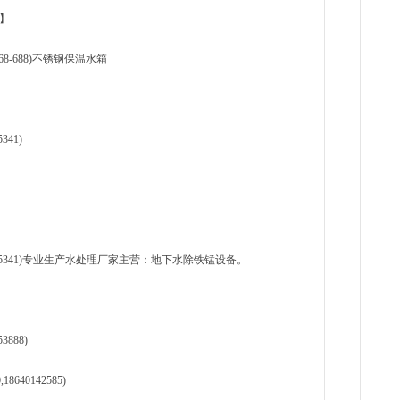
司】
-868-688)不锈钢保温水箱
41)
995341)专业生产水处理厂家主营：地下水除铁锰设备。
888)
640142585)