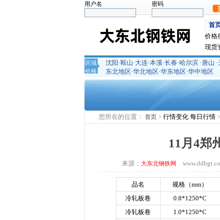
用户名
密码
首
价格
现货
沈阳
鞍山
大连
本溪
长春
哈尔滨
唐山
区域
·
·
·
·
·
·
·
价格
东北地区
华北地区
华东地区
华中地区
·
·
·
您所在的位置：
>
行情变化
每日行情
首页
11月4
来源：
www.ddbgt
大东北钢铁网
品名
规格（
mm
）
冷轧板卷
0.8*1250*C
冷轧板卷
1.0*1250*C