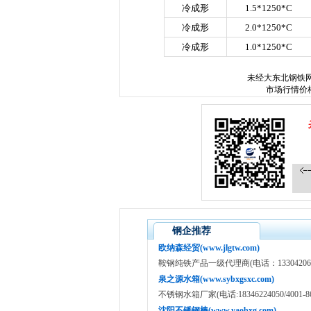
冷成形
1.5*1250*C
冷成形
2.0*1250*C
冷成形
1.0*1250*C
未经
大东北钢铁
市场行情价
钢企推荐
欧纳森经贸(www.jlgtw.com)
鞍钢纯铁产品一级代理商(电话：133042065
泉之源水箱(www.sybxgsxc.com)
不锈钢水箱厂家(电话:18346224050/4001
沈阳不锈钢棒(www.yaobxg.com)