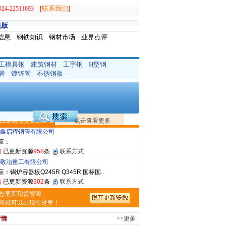
联系我们
-22511693 [
]
机版
信息
钢铁知识
钢材市场
业界点评
工模具钢
建筑钢材
工字钢
H型钢
晟钢管制造有限公司
管
镀锌管
不锈钢板
：无缝管|合金管|圆钢|精密光亮管|马氏体..
前
已更新资源
419
条
联系方式
市润兴商贸有限公司
应：低合金板|高强度板|Z向板|
日最新现货资源企业
点击查看更多
前
已更新资源
254
条
联系方式
鑫启程钢管有限公司
应：
前
已更新资源
958
条
联系方式
敬冶重工有限公司
：锅炉容器板Q245R Q345R|国标国..
前
已更新资源
302
条
联系方式
亿宇金属材料有限公司（曼内斯曼）
您更新现货资源
应：天津钢管|国产合金管|高压锅炉管|石油裂..
即就可以出现在这里！
前
已更新资源
1187
条
联系方式
行情
>>更多
市恒沃钢铁贸易有限公司