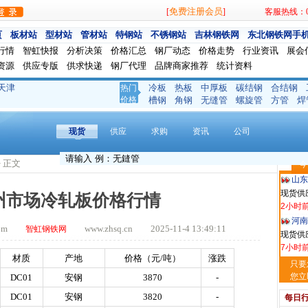
免费注册会员
[
]
客服热线：024
页
板材站
型材站
管材站
特钢站
不锈钢站
吉林钢铁网
东北钢铁网手
行情
智虹快报
分析决策
价格汇总
钢厂动态
价格走势
行业资讯
展会
资源
供应专版
供求快递
钢厂代理
品牌商家推荐
统计资料
天津
冷板
热板
中厚板
碳结钢
合结钢
热门
玖隆
价格
槽钢
角钢
无缝管
螺旋管
方管
焊
现货供应
1小时
现货
供应
求购
资讯
公司
安阳
现货供
> 正文
今
2小时
山东
现货供
郑州市场冷轧板价格行情
2小时
河南
.com
www.zhsq.cn 2025-11-4 13:49:11
智虹钢铁网
现货供应
7小时
材质
产地
价格（元
/
吨）
涨跌
天津
只要
现货供
您立
DC01
安钢
3870
-
7小时
DC01
安钢
3820
-
每日
舞钢