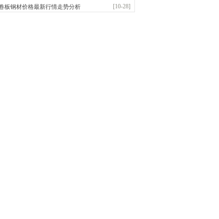
前
已更新资源
958
条
联系方式
[10-28]
卷板钢材价格最新行情走势分析
敬冶重工有限公司
：锅炉容器板Q245R Q345R|国标国..
前
已更新资源
302
条
联系方式
亿宇金属材料有限公司（曼内斯曼）
应：天津钢管|国产合金管|高压锅炉管|石油裂..
前
已更新资源
1187
条
联系方式
市恒沃钢铁贸易有限公司
：耐磨板| 优碳板|低合金板|风电钢板|海..
前
已更新资源
483
条
联系方式
省智帅实业有限公司
应：特厚钢板|耐磨钢|容器板|
已更新资源
1042
条
联系方式
市盛隆物资有限公司
应：中低温锅炉容器板|中厚板|耐磨板|高强板..
已更新资源
21
条
联系方式
宝仓腾飞钢管销售有限公司
应：输送流体管、高压锅炉管、化肥专用管、耐低..
已更新资源
875
条
联系方式
市辰建商贸有限公司
应：不锈方管| 热扩无缝管| 方矩管
已更新资源
1280
条
联系方式