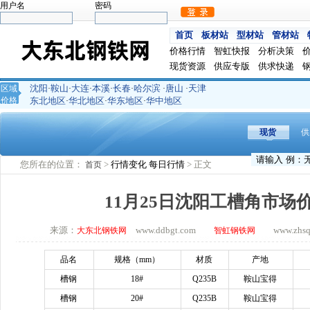
用户名
密码
首页
板材站
型材站
管材站
价格行情
智虹快报
分析决策
现货资源
供应专版
供求快递
沈阳
鞍山
大连
本溪
长春
哈尔滨
唐山
天津
区域
·
·
·
·
·
·
·
价格
东北地区
华北地区
华东地区
华中地区
·
·
·
现货
供
您所在的位置：
>
行情变化
每日行情
> 正文
首页
11月25日沈阳工槽角市场
来源：
www.ddbgt.com
www.zhsq.c
大东北钢铁网
智虹钢铁网
品名
规格（
mm）
材质
产地
槽钢
18#
Q235B
鞍山宝得
槽钢
20#
Q235B
鞍山宝得