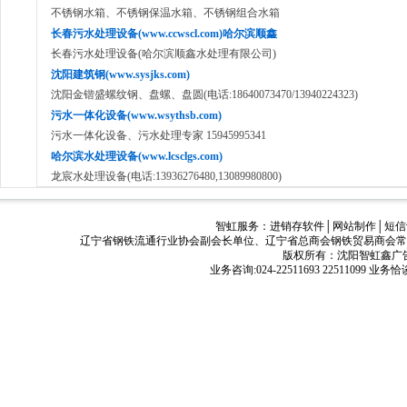
不锈钢水箱、不锈钢保温水箱、不锈钢组合水箱
长春污水处理设备(www.ccwscl.com)哈尔滨顺鑫
长春污水处理设备(哈尔滨顺鑫水处理有限公司)
沈阳建筑钢(www.sysjks.com)
沈阳金锴盛螺纹钢、盘螺、盘圆(电话:18640073470/13940224323)
污水一体化设备(www.wsythsb.com)
污水一体化设备、污水处理专家 15945995341
哈尔滨水处理设备(www.lcsclgs.com)
龙宸水处理设备(电话:13936276480,13089980800)
智虹服务：
进销存软件
│
网站制作
│
短信
辽宁省钢铁流通行业协会副会长单位、辽宁省总商会钢铁贸易商会常
版权所有：沈阳智虹鑫广告有限公司
业务咨询:024-22511693 22511099 业务恰