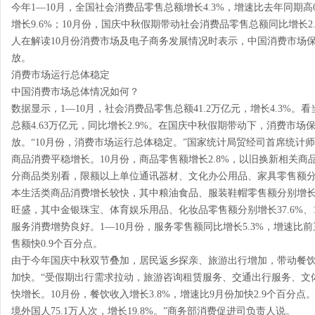
今年1—10月，全国社会消费品零售总额增长4.3%，增速比去年同期高
增长9.6%；10月份，国庆中秋假期带动社会消费品零售总额同比增长2
人在解读10月份消费市场及电子商务发展情况时表示，中国消费市场
放。
消费市场运行总体稳定
中国消费市场总体情况如何？
数据显示，1—10月，社会消费品零售总额41.2万亿元，增长4.3%。
总额4.63万亿元，同比增长2.9%。在国庆中秋假期带动下，消费市
放。“10月份，消费市场运行总体稳定。”国家统计局贸经司首席统计
商品消费平稳增长。10月份，商品零售额增长2.8%，以旧换新相关商
分商品类别看，限额以上单位通讯器材、文化办公用品、家具零售额分别增长2
本生活类商品消费增长较快，其中粮油食品、服装鞋帽零售额分别增长9.
旺盛，其中金银珠宝、体育娱乐用品、化妆品零售额分别增长37.6%、10.
服务消费增势良好。1—10月份，服务零售额同比增长5.3%，增速比前
售额快0.9个百分点。
由于今年国庆中秋双节叠加，居民返乡探亲、旅游出行增加，带动餐
加快。“受假期出行需求拉动，旅游咨询租赁服务、交通出行服务、文体
快增长。10月份，餐饮收入增长3.8%，增速比9月份加快2.9个百分
境外国人75.1万人次，增长19.8%。”商务部消费促进司负责人说。