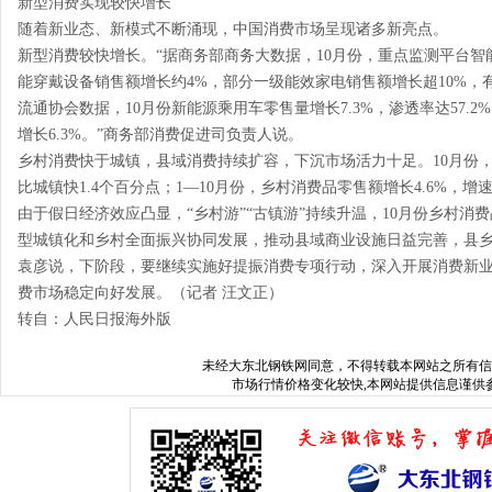
新型消费实现较快增长
随着新业态、新模式不断涌现，中国消费市场呈现诸多新亮点。
新型消费较快增长。“据商务部商务大数据，10月份，重点监测平台
能穿戴设备销售额增长约4%，部分一级能效家电销售额增长超10%，
流通协会数据，10月份新能源乘用车零售量增长7.3%，渗透率达57.2
增长6.3%。”商务部消费促进司负责人说。
乡村消费快于城镇，县域消费持续扩容，下沉市场活力十足。10月份，
比城镇快1.4个百分点；1—10月份，乡村消费品零售额增长4.6%，增
由于假日经济效应凸显，“乡村游”“古镇游”持续升温，10月份乡村消
型城镇化和乡村全面振兴协同发展，推动县域商业设施日益完善，县
袁彦说，下阶段，要继续实施好提振消费专项行动，深入开展消费新
费市场稳定向好发展。（记者 汪文正）
转自：人民日报海外版
未经
大东北钢铁网
同意，不得转载本网站之所有信
市场行情价格变化较快,本网站提供信息谨供参