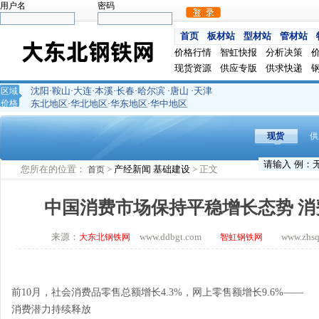
用户名
密码
首页
板材站
型材站
管材站
价格行情
智虹快报
分析决策
现货资源
供应专版
供求快递
沈阳
鞍山
大连
本溪
长春
哈尔滨
唐山
天津
区域
·
·
·
·
·
·
·
价格
东北地区
华北地区
华东地区
华中地区
·
·
·
现货
供
您所在的位置：
>
产经新闻
基础建设
> 正文
首页
中国消费市场保持平稳增长态势 
来源：
www.ddbgt.com
www.zhsq.c
大东北钢铁网
智虹钢铁网
前10月，社会消费品零售总额增长4.3%，网上零售额增长9.6%——
消费潜力持续释放