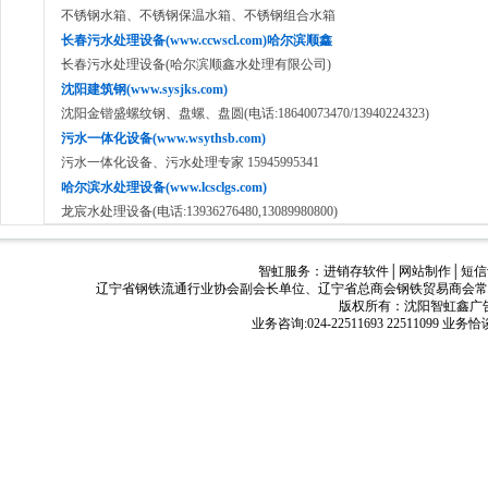
不锈钢水箱、不锈钢保温水箱、不锈钢组合水箱
长春污水处理设备(www.ccwscl.com)哈尔滨顺鑫
长春污水处理设备(哈尔滨顺鑫水处理有限公司)
沈阳建筑钢(www.sysjks.com)
沈阳金锴盛螺纹钢、盘螺、盘圆(电话:18640073470/13940224323)
污水一体化设备(www.wsythsb.com)
污水一体化设备、污水处理专家 15945995341
哈尔滨水处理设备(www.lcsclgs.com)
龙宸水处理设备(电话:13936276480,13089980800)
智虹服务：
进销存软件
│
网站制作
│
短信
辽宁省钢铁流通行业协会副会长单位、辽宁省总商会钢铁贸易商会常
版权所有：沈阳智虹鑫广告有限公司
业务咨询:024-22511693 22511099 业务恰