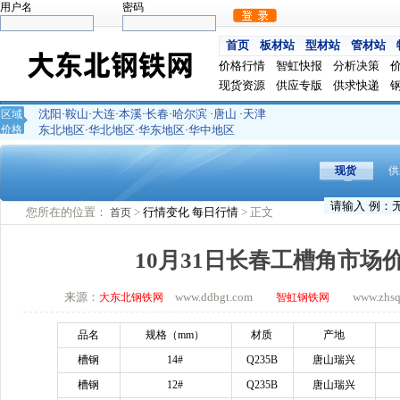
用户名
密码
首页
板材站
型材站
管材站
价格行情
智虹快报
分析决策
现货资源
供应专版
供求快递
沈阳
鞍山
大连
本溪
长春
哈尔滨
唐山
天津
区域
·
·
·
·
·
·
·
价格
东北地区
华北地区
华东地区
华中地区
·
·
·
现货
供
您所在的位置：
>
行情变化
每日行情
> 正文
首页
10月31日长春工槽角市场
来源：
www.ddbgt.com
www.zhsq.c
大东北钢铁网
智虹钢铁网
品名
规格（
mm）
材质
产地
槽钢
14#
Q235B
唐山瑞兴
槽钢
12#
Q235B
唐山瑞兴