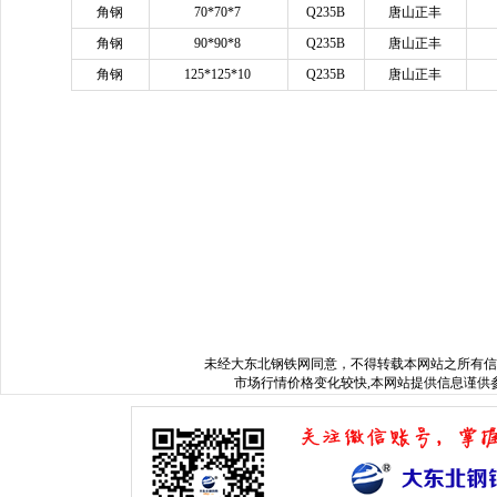
角钢
70*70*7
Q235B
唐山正丰
角钢
90*90*8
Q235B
唐山正丰
角钢
125*125*10
Q235B
唐山正丰
www.sysjks.com
沈阳建筑钢
www.xxgdbxg.com
沈阳不锈钢棒
www.dbbx
www.sysyfwz.com
沈阳无缝管
www.syluckysky.com
沈阳工字钢
www.sy
www.mjgtg.com
沈阳模具钢
www.sysgcj.com
沈阳槽钢
www.sygdmygs.
www.syylsx.com
沈阳镀锌管
www.tljmgy.com
沈阳不锈钢管
www.sysbx
www.hljhcwy.com
哈尔滨水处理设备
www.hcwyscl.com
哈尔滨水处理
www.nmgsclc.com
内蒙古水处理公司
www.jlhfcc.com
哈尔滨化粪池厂
www.jldsgc.com
吉林玻璃钢化粪池
www.hebjgqg.com
哈尔滨污水处理
未经
大东北钢铁网
同意，不得转载本网站之所有信
市场行情价格变化较快,本网站提供信息谨供参