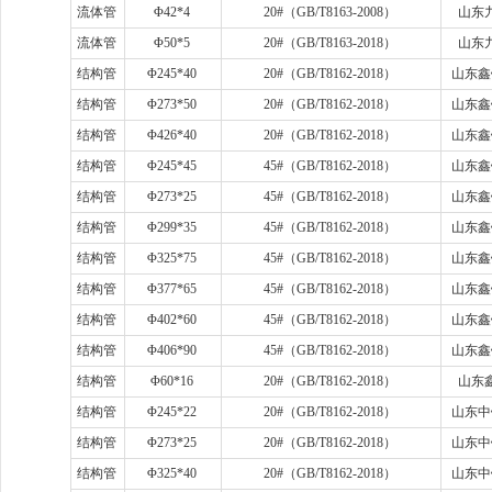
流体管
Φ
42*4
20#
（
GB/T8163-2008
）
山东
流体管
Φ
50*5
20#
（
GB/T8163-2018
）
山东
结构管
Φ
245*40
20#
（
GB/T8162-2018
）
山东鑫
结构管
Φ
273*50
20#
（
GB/T8162-2018
）
山东鑫
结构管
Φ
426*40
20#
（
GB/T8162-2018
）
山东鑫
结构管
Φ
245*45
45#
（
GB/T8162-2018
）
山东鑫
结构管
Φ
273*25
45#
（
GB/T8162-2018
）
山东鑫
结构管
Φ
299*35
45#
（
GB/T8162-2018
）
山东鑫
结构管
Φ
325*75
45#
（
GB/T8162-2018
）
山东鑫
结构管
Φ
377*65
45#
（
GB/T8162-2018
）
山东鑫
结构管
Φ
402*60
45#
（
GB/T8162-2018
）
山东鑫
结构管
Φ
406*90
45#
（
GB/T8162-2018
）
山东鑫
结构管
Φ
60*16
20#
（
GB/T8162-2018
）
山东
结构管
Φ
245*22
20#
（
GB/T8162-2018
）
山东中
结构管
Φ
273*25
20#
（
GB/T8162-2018
）
山东中
结构管
Φ
325*40
20#
（
GB/T8162-2018
）
山东中