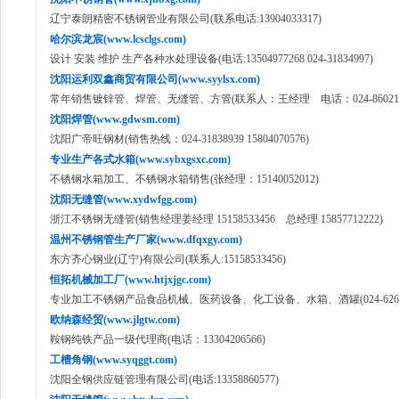
辽宁泰朗精密不锈钢管业有限公司(联系电话:13904033317)
哈尔滨龙宸(www.lcsclgs.com)
设计 安装 维护 生产各种水处理设备(电话:13504977268 024-31834997)
沈阳运利双鑫商贸有限公司(www.syylsx.com)
常年销售镀锌管、焊管、无缝管、方管(联系人：王经理 电话：024-860211
沈阳焊管(www.gdwsm.com)
沈阳广帝旺钢材(销售热线：024-31838939 15804070576)
专业生产各式水箱(www.sybxgsxc.com)
不锈钢水箱加工、不锈钢水箱销售(张经理：15140052012)
沈阳无缝管(www.xydwfgg.com)
浙江不锈钢无缝管(销售经理姜经理 15158533456 总经理 15857712222)
温州不锈钢管生产厂家(www.dfqxgy.com)
东方齐心钢业(辽宁)有限公司(联系人:15158533456)
恒拓机械加工厂(www.htjxjgc.com)
专业加工不锈钢产品食品机械、医药设备、化工设备、水箱、酒罐(024-62649
欧纳森经贸(www.jlgtw.com)
鞍钢纯铁产品一级代理商(电话：13304206566)
工槽角钢(www.syqggt.com)
沈阳全钢供应链管理有限公司(电话:13358860577)