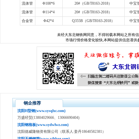
流体管
Φ
108*6
20#
（
GB/T8163-2018
）
中宝
流体管
Φ
114*4
20#
（
GB/T8163-2018
）
中宝
合金管
Φ
42*4
Q355B
（
GB/T8163-2018
）
中宝
未经
大东北钢铁网
同意，不得转载本网站之所有信
市场行情价格变化较快,本网站提供信息谨供参
钢企推荐
沈阳H型钢(www.sysqlxc.com)
万盛经贸(13804029666、13066690404)
沈阳钢格板(www.sydwlwz.com)
沈阳德威隆物资有限公司（联系人:姜丹18640582381）
沈阳不锈钢管(www.xjhbxg.com)