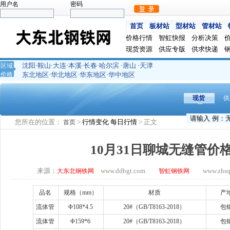
用户名
密码
首页
板材站
型材站
管材站
价格行情
智虹快报
分析决策
现货资源
供应专版
供求快递
沈阳
鞍山
大连
本溪
长春
哈尔滨
唐山
天津
区域
·
·
·
·
·
·
·
价格
东北地区
华北地区
华东地区
华中地区
·
·
·
现货
供
您所在的位置：
>
行情变化
每日行情
> 正文
首页
10月31日聊城无缝管价
来源：
www.ddbgt.com
www.zhsq.c
大东北钢铁网
智虹钢铁网
品名
规格（
mm
）
材质
产
流体管
Φ
108*4.5
20#
（
GB/T8163-2018
）
包
流体管
Φ
159*6
20#
（
GB/T8163-2018
）
包