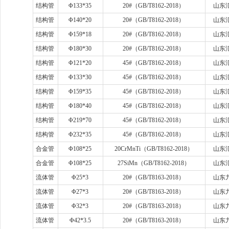
结构管
Φ
133*35
20#
（
GB/T8162-2018
）
山东
结构管
Φ
140*20
20#
（
GB/T8162-2018
）
山东
结构管
Φ
159*18
20#
（
GB/T8162-2018
）
山东
结构管
Φ
180*30
20#
（
GB/T8162-2018
）
山东
结构管
Φ
121*20
45#
（
GB/T8162-2018
）
山东
结构管
Φ
133*30
45#
（
GB/T8162-2018
）
山东
结构管
Φ
159*35
45#
（
GB/T8162-2018
）
山东
结构管
Φ
180*40
45#
（
GB/T8162-2018
）
山东
结构管
Φ
219*70
45#
（
GB/T8162-2018
）
山东
结构管
Φ
232*35
45#
（
GB/T8162-2018
）
山东
合金管
Φ
108*25
20CrMnTi
（
GB/T8162-2018
）
山东
合金管
Φ
108*25
27SiMn
（
GB/T8162-2018
）
山东
流体管
Φ
25*3
20#
（
GB/T8163-2018
）
山东
流体管
Φ
27*3
20#
（
GB/T8163-2018
）
山东
流体管
Φ
32*3
20#
（
GB/T8163-2018
）
山东
流体管
Φ
42*3.5
20#
（
GB/T8163-2018
）
山东