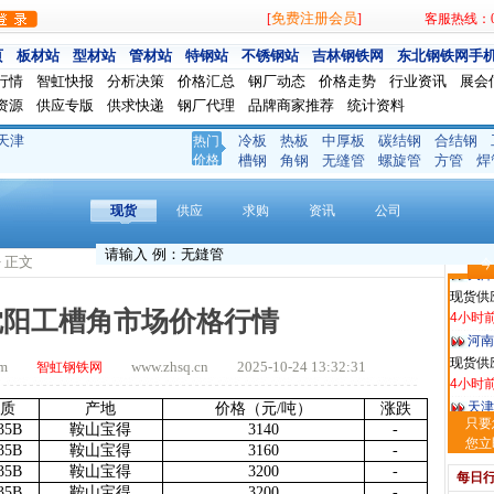
免费注册会员
[
]
客服热线：024
页
板材站
型材站
管材站
特钢站
不锈钢站
吉林钢铁网
东北钢铁网手
行情
智虹快报
分析决策
价格汇总
钢厂动态
价格走势
行业资讯
展会
玖隆
资源
供应专版
供求快递
钢厂代理
品牌商家推荐
统计资料
现货供应
11分钟
天津
冷板
热板
中厚板
碳结钢
合结钢
热门
价格
槽钢
角钢
无缝管
螺旋管
方管
焊
舞钢
现货供
3小时
现货
供应
求购
资讯
公司
天津
现货供
> 正文
今
4小时
河南
日沈阳工槽角市场价格行情
现货供应
4小时
天津
.com
www.zhsq.cn 2025-10-24 13:32:31
智虹钢铁网
现货供
5小时
质
产地
价格（元
/吨）
涨跌
只要
安阳
35B
鞍山宝得
3140
-
您立
现货供
35B
鞍山宝得
3160
-
5小时
35B
鞍山宝得
3200
-
每日
35B
鞍山宝得
3200
-
沈阳