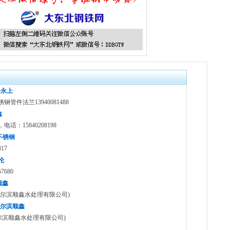
兴永上
件法兰13940081488
鑫
15840208198
密不锈钢
17
伦
680
顺鑫
尔滨顺鑫水处理有限公司)
)哈尔滨顺鑫
(哈尔滨顺鑫水处理有限公司)