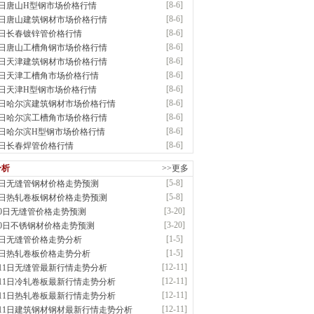
[8-6]
6日唐山H型钢市场价格行情
应：镀锌卷/板、首钢酸洗板、冷轧板、高强钢板
[8-6]
6日唐山建筑钢材市场价格行情
前
已更新资源
15
条
联系方式
[8-6]
6日长春镀锌管价格行情
益硕隆钢铁贸易有限公司
[8-6]
6日唐山工槽角钢市场价格行情
应：德国蒂森克虏伯耐磨板|容器板|低温\美标..
[8-6]
6日天津建筑钢材市场价格行情
前
已更新资源
1369
条
联系方式
[8-6]
6日天津工槽角市场价格行情
金锴盛商贸有限公司
[8-6]
6日天津H型钢市场价格行情
应：主营：建筑材料、螺纹钢、盘螺、盘圆
[8-6]
6日哈尔滨建筑钢材市场价格行情
前
已更新资源
12
条
联系方式
[8-6]
6日哈尔滨工槽角市场价格行情
市丰硕伟业钢铁贸易有限公司
[8-6]
6日哈尔滨H型钢市场价格行情
应：无缝管|高压锅炉管|低中压锅炉管
[8-6]
6日长春焊管价格行情
前
已更新资源
833
条
联系方式
晟钢管制造有限公司
分析
>>更多
：无缝管|合金管|圆钢|精密光亮管|马氏体..
[5-8]
8日无缝管钢材价格走势预测
前
已更新资源
419
条
联系方式
[5-8]
8日热轧卷板钢材价格走势预测
市盛隆物资有限公司
[3-20]
20日无缝管价格走势预测
应：中低温锅炉容器板|中厚板|耐磨板|高强板..
[3-20]
20日不锈钢材价格走势预测
前
已更新资源
21
条
联系方式
[1-5]
5日无缝管价格走势分析
宝仓腾飞钢管销售有限公司
[1-5]
5日热轧卷板价格走势分析
应：输送流体管、高压锅炉管、化肥专用管、耐低..
[12-11]
月11日无缝管最新行情走势分析
前
已更新资源
875
条
联系方式
[12-11]
月11日冷轧卷板最新行情走势分析
敬冶重工有限公司
[12-11]
月11日热轧卷板最新行情走势分析
：锅炉容器板Q245R Q345R|国标国..
[12-11]
月11日建筑钢材钢材最新行情走势分析