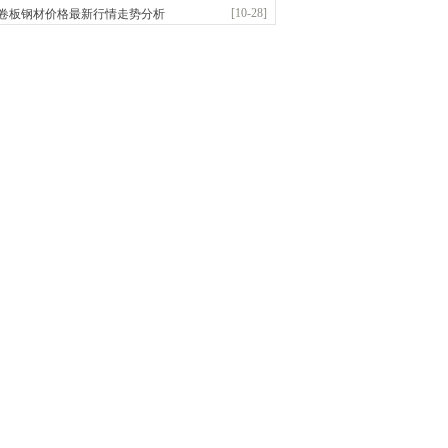
前
已更新资源
302
条
联系方式
[10-28]
卷板钢材价格最新行情走势分析
市辰建商贸有限公司
应：不锈方管| 热扩无缝管| 方矩管
前
已更新资源
1280
条
联系方式
市润兴商贸有限公司
应：低合金板|高强度板|Z向板|
前
已更新资源
254
条
联系方式
嘉之诺贸易有限公司
应：镀锌卷/板、首钢酸洗板、冷轧板、高强钢板
前
已更新资源
15
条
联系方式
益硕隆钢铁贸易有限公司
应：德国蒂森克虏伯耐磨板|容器板|低温\美标..
前
已更新资源
1369
条
联系方式
金锴盛商贸有限公司
应：主营：建筑材料、螺纹钢、盘螺、盘圆
前
已更新资源
12
条
联系方式
市丰硕伟业钢铁贸易有限公司
应：无缝管|高压锅炉管|低中压锅炉管
前
已更新资源
833
条
联系方式