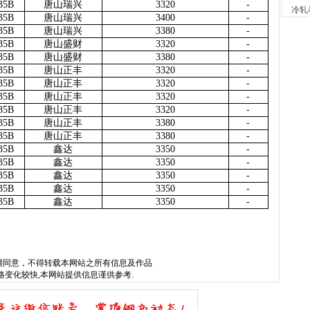
35B
唐山瑞兴
3320
-
4小时
冷轧
35B
唐山瑞兴
3400
-
天津
35B
唐山瑞兴
3380
-
现货供
35B
唐山盛财
3320
-
5小时
35B
唐山盛财
3380
-
安阳
35B
唐山正丰
3320
-
现货供
35B
唐山正丰
3320
-
5小时
35B
唐山正丰
3320
-
沈阳
35B
唐山正丰
3320
-
现货供
35B
唐山正丰
3380
-
6小时
35B
唐山正丰
3380
-
天津
35B
鑫达
3350
-
现货供
35B
鑫达
3350
-
6小时
35B
鑫达
3350
-
沈阳
35B
鑫达
3350
-
35B
鑫达
3350
-
现货供
6小时
天津
w.sysjks.com
沈阳建筑钢
现货供
6小时
网
同意，不得转载本网站之所有信息及作品
格变化较快,本网站提供信息谨供参考.