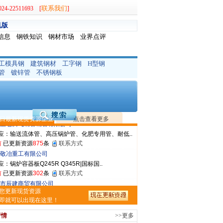
联系我们
-22511693 [
]
机版
信息
钢铁知识
钢材市场
业界点评
晟钢管制造有限公司
：无缝管|合金管|圆钢|精密光亮管|马氏体..
前
已更新资源
419
条
联系方式
工模具钢
建筑钢材
工字钢
H型钢
管
镀锌管
不锈钢板
市盛隆物资有限公司
应：中低温锅炉容器板|中厚板|耐磨板|高强板..
前
已更新资源
21
条
联系方式
宝仓腾飞钢管销售有限公司
应：输送流体管、高压锅炉管、化肥专用管、耐低..
日最新现货资源企业
点击查看更多
前
已更新资源
875
条
联系方式
敬冶重工有限公司
：锅炉容器板Q245R Q345R|国标国..
前
已更新资源
302
条
联系方式
市辰建商贸有限公司
应：不锈方管| 热扩无缝管| 方矩管
前
已更新资源
1280
条
联系方式
您更新现货资源
市润兴商贸有限公司
即就可以出现在这里！
应：低合金板|高强度板|Z向板|
前
已更新资源
254
条
联系方式
行情
>>更多
嘉之诺贸易有限公司