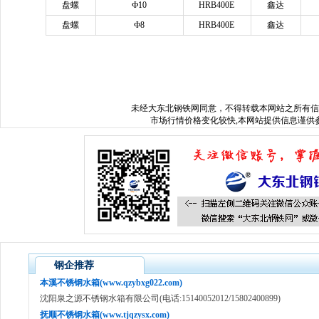
盘螺
Ф10
HRB400E
鑫达
盘螺
Ф8
HRB400E
鑫达
www.sysjks.com
沈阳建筑钢
未经
大东北钢铁网
同意，不得转载本网站之所有信
市场行情价格变化较快,本网站提供信息谨供参
钢企推荐
本溪不锈钢水箱(www.qzybxg022.com)
沈阳泉之源不锈钢水箱有限公司(电话:15140052012/15802400899)
抚顺不锈钢水箱(www.tjqzysx.com)