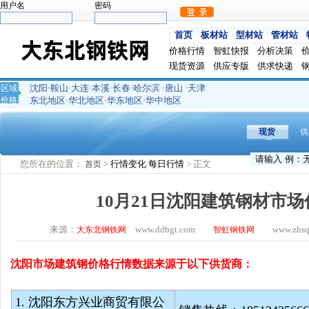
用户名
密码
首页
板材站
型材站
管材站
价格行情
智虹快报
分析决策
现货资源
供应专版
供求快递
沈阳
鞍山
大连
本溪
长春
哈尔滨
唐山
天津
区域
·
·
·
·
·
·
·
价格
东北地区
华北地区
华东地区
华中地区
·
·
·
现货
供
您所在的位置：
>
行情变化
每日行情
> 正文
首页
10月21日沈阳建筑钢材市
来源：
www.ddbgt.com
www.zhsq.c
大东北钢铁网
智虹钢铁网
沈阳市场建筑钢价格行情数据来源于以下供货商：
1. 沈阳东方兴业商贸有限公